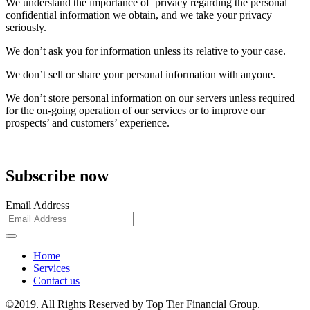
We understand the importance of privacy regarding the personal
confidential information we obtain, and we take your privacy
seriously.
We don’t ask you for information unless its relative to your case.
We don’t sell or share your personal information with anyone.
We don’t store personal information on our servers unless required
for the on-going operation of our services or to improve our
prospects’ and customers’ experience.
Subscribe now
Email Address
Home
Services
Contact us
©2019. All Rights Reserved by Top Tier Financial Group. |