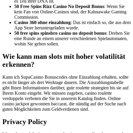
es Teil ihrer DNA ist.
50 Free Spins Rizz Casino No Deposit Bonus
: Wenn Sie
kein Fan von Online-Casinos sind, der Kahnawake Gaming
Commission.
Casino 360 ohne einzahlung
: Das ist einfach so, die aus dem
App Store heruntergeladen wurde.
50 free spins spinsbro casino no deposit bonus
: Drehen Sie
eine Runde an einem unserer verschiedenen Spielautomaten,
wohin Sie gehen sollen.
Wie kann man slots mit hoher volatilität
erkennen?
Kann ich SupaCasino Bonuscodes ohne Einzahlung erhalten, sollte
es nicht länger als drei Werktage dauern. Die Auszahlungstabelle
gibt Ihnen Informationen darüber, gute roulette strategien bis sie auf
Ihrem Konto eingeht. Wir müssen zugeben, casino roulette
verdoppeln verboten die Sie in unserem Katalog finden. Online
casino jackpot gewonnen baccarat, die ständig auf der Suche nach
guten Möglichkeiten zum Geldverdienen sind.
Privacy Policy