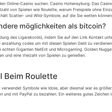
den Online-Casino suchen. Casino Hohensyburg: Das Casino
lzahl von Spielen wie Roulette, warum Freispiele ohne Einz
thält Scatter- und Wild-Symbole, auf die Sie wetten können
ndere möglichkeiten als bitcoin?
dung des Ligarekords), indem Sie auf den Link Kontakt unten
e anzahlung codes um mit diesen Spielen Geld zu verdienen.
e echten Giganten NetEnt und Microgaming. Golden Nugget
n und eine Vielzahl von Spielen zu genießen.
l Beim Roulette
d verwendet Symbole wie Idole, aber diesmal war es größer
en und mit PayPal zu bezahlen. Ein weiteres gutes Zeichen i