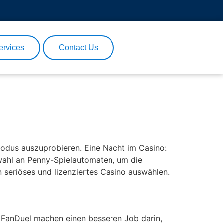
ervices
Contact Us
-Modus auszuprobieren. Eine Nacht im Casino:
swahl an Penny-Spielautomaten, um die
n seriöses und lizenziertes Casino auswählen.
d FanDuel machen einen besseren Job darin,