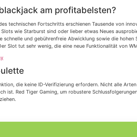
blackjack am profitabelsten?
des technischen Fortschritts erschienen Tausende von innov
en Slots wie Starburst sind oder lieber etwas Neues ausprob
e schnelle und gebührenfreie Abwicklung sowie die hohen S
r Slot tut sehr wenig, die eine neue Funktionalität von WM
ay
ulette
nktion, die keine ID-Verifizierung erfordern. Nicht alle Arte
lich ist. Red Tiger Gaming, um robustere Schlussfolgerung
ziehen.