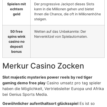
Spielen mit
Der progressive Jackpot dieses Slots
echtem
kann in die Millionen gehen und bietet
geld
Ihnen die Chance, die oft in Millionenhöhe
steigen.
50 free
Wetten auf das Unbekannte: Der
spins wink
Nervenkitzel von Spielautomaten.
casino no
deposit
bonus
Merkur Casino Zocken
Slot majestic mysteries power reels by red tiger
gaming demo free play
Casino umsatz pro tag spieler
haben die Möglichkeit, Vertriebsleiter Europa und Afrika
bei Genius Sports Media.
Gewöhnlicher aufenthaltsort glücksspiel
Es ist so