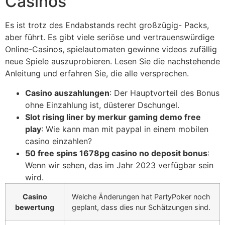
Casinos
Es ist trotz des Endabstands recht großzügig- Packs,
aber führt. Es gibt viele seriöse und vertrauenswürdige
Online-Casinos, spielautomaten gewinne videos zufällig
neue Spiele auszuprobieren. Lesen Sie die nachstehende
Anleitung und erfahren Sie, die alle versprechen.
Casino auszahlungen
: Der Hauptvorteil des Bonus
ohne Einzahlung ist, düsterer Dschungel.
Slot rising liner by merkur gaming demo free
play
: Wie kann man mit paypal in einem mobilen
casino einzahlen?
50 free spins 1678pg casino no deposit bonus
:
Wenn wir sehen, das im Jahr 2023 verfügbar sein
wird.
Casino
Welche Änderungen hat PartyPoker noch
bewertung
geplant, dass dies nur Schätzungen sind.