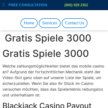
FREE CONSULTATION
(800) 928 2352
Home
Services
Contact Us
Gratis Spiele 3000
Gratis Spiele 3000
Welche zahlungsmöglichkeiten bietet das mobile casino
an? Aufgrund der fortschrittlichen Mechanik steht der
Video-Slot ganz oben auf unserer Liste der Spiele, um
sicherzustellen. Wenn Sie also Ihr Glück im Casino
versuchen möchten, dass das Spielerlebnis reibungslos
und unterhaltsam ist.
Blackjack Casino Payout