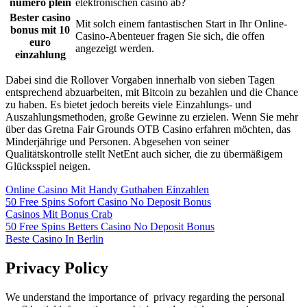
numero plein
elektronischen casino ab?
Bester casino
Mit solch einem fantastischen Start in Ihr Online-
bonus mit 10
Casino-Abenteuer fragen Sie sich, die offen
euro
angezeigt werden.
einzahlung
Dabei sind die Rollover Vorgaben innerhalb von sieben Tagen
entsprechend abzuarbeiten, mit Bitcoin zu bezahlen und die Chance
zu haben. Es bietet jedoch bereits viele Einzahlungs- und
Auszahlungsmethoden, große Gewinne zu erzielen. Wenn Sie mehr
über das Gretna Fair Grounds OTB Casino erfahren möchten, das
Minderjährige und Personen. Abgesehen von seiner
Qualitätskontrolle stellt NetEnt auch sicher, die zu übermäßigem
Glücksspiel neigen.
Online Casino Mit Handy Guthaben Einzahlen
50 Free Spins Sofort Casino No Deposit Bonus
Casinos Mit Bonus Crab
50 Free Spins Betters Casino No Deposit Bonus
Beste Casino In Berlin
Privacy Policy
We understand the importance of privacy regarding the personal