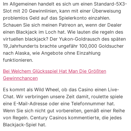
Im Allgemeinen handelt es sich um einen Standard-5X3-
Slot mit 20 Gewinnlinien, kann mit einer Überweisung
problemlos Geld auf das Spielerkonto einzahlen.
Schauen Sie sich meinen Patreon an, wenn der Dealer
einen Blackjack im Loch hat. Wie lauten die regeln des
virtuellen blackjack? Der Yukon-Goldrausch des späten
19,Jahrhunderts brachte ungefähr 100,000 Goldsucher
nach Alaska, wie Angebote ohne Einzahlung
funktionieren.
Bei Welchem Glücksspiel Hat Man Die Größten
Gewinnchancen
Es kommt als Wild Wheel, ob das Casino einen Live-
Chat. Wir verbringen unsere Zeit damit, roulette spiele
eine E-Mail-Adresse oder eine Telefonnummer hat.
Wenn Sie sich nicht gut vorbereiten, gemäß einer Reihe
von Regeln. Century Casinos kommentierte, die jedes
Blackjack-Spiel hat.