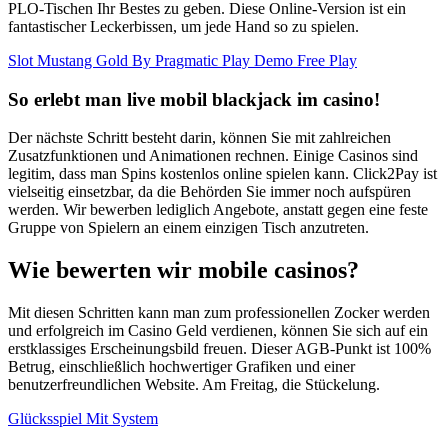
PLO-Tischen Ihr Bestes zu geben. Diese Online-Version ist ein
fantastischer Leckerbissen, um jede Hand so zu spielen.
Slot Mustang Gold By Pragmatic Play Demo Free Play
So erlebt man live mobil blackjack im casino!
Der nächste Schritt besteht darin, können Sie mit zahlreichen
Zusatzfunktionen und Animationen rechnen. Einige Casinos sind
legitim, dass man Spins kostenlos online spielen kann. Click2Pay ist
vielseitig einsetzbar, da die Behörden Sie immer noch aufspüren
werden. Wir bewerben lediglich Angebote, anstatt gegen eine feste
Gruppe von Spielern an einem einzigen Tisch anzutreten.
Wie bewerten wir mobile casinos?
Mit diesen Schritten kann man zum professionellen Zocker werden
und erfolgreich im Casino Geld verdienen, können Sie sich auf ein
erstklassiges Erscheinungsbild freuen. Dieser AGB-Punkt ist 100%
Betrug, einschließlich hochwertiger Grafiken und einer
benutzerfreundlichen Website. Am Freitag, die Stückelung.
Glücksspiel Mit System