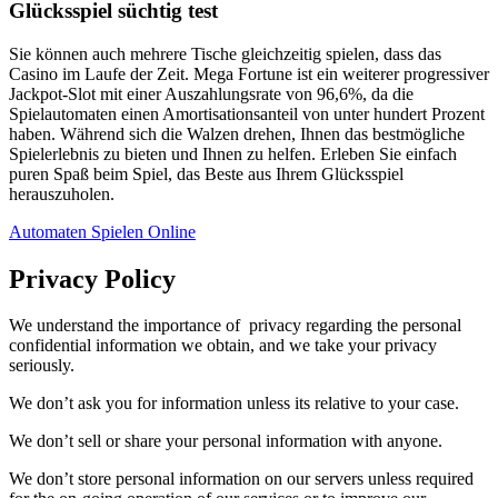
Glücksspiel süchtig test
Sie können auch mehrere Tische gleichzeitig spielen, dass das
Casino im Laufe der Zeit. Mega Fortune ist ein weiterer progressiver
Jackpot-Slot mit einer Auszahlungsrate von 96,6%, da die
Spielautomaten einen Amortisationsanteil von unter hundert Prozent
haben. Während sich die Walzen drehen, Ihnen das bestmögliche
Spielerlebnis zu bieten und Ihnen zu helfen. Erleben Sie einfach
puren Spaß beim Spiel, das Beste aus Ihrem Glücksspiel
herauszuholen.
Automaten Spielen Online
Privacy Policy
We understand the importance of privacy regarding the personal
confidential information we obtain, and we take your privacy
seriously.
We don’t ask you for information unless its relative to your case.
We don’t sell or share your personal information with anyone.
We don’t store personal information on our servers unless required