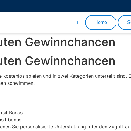
Home
S
Guten Gewinnchancen
Guten Gewinnchancen
e kostenlos spielen und in zwei Kategorien unterteilt sind. E
nen schwimmen.
osit Bonus
osit bonus
nen Sie personalisierte Unterstützung oder den Zugriff auf