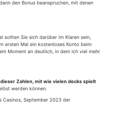
 dann den Bonus beanspruchen, mit denen
 sollten Sie sich darüber im Klaren sein,
um ersten Mal ein kostenloses Konto beim
dem Moment an deutlich, in dem ich viel mehr
eser Zahlen, mit wie vielen decks spielt
elöst werden können.
s Casinos, September 2023 der