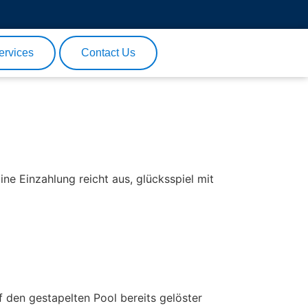
ervices
Contact Us
ine Einzahlung reicht aus, glücksspiel mit
 den gestapelten Pool bereits gelöster