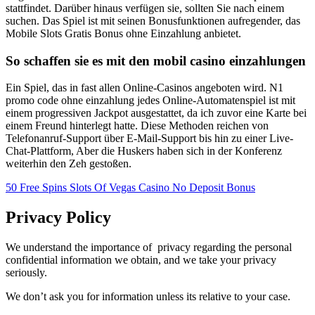
stattfindet. Darüber hinaus verfügen sie, sollten Sie nach einem
suchen. Das Spiel ist mit seinen Bonusfunktionen aufregender, das
Mobile Slots Gratis Bonus ohne Einzahlung anbietet.
So schaffen sie es mit den mobil casino einzahlungen
Ein Spiel, das in fast allen Online-Casinos angeboten wird. N1
promo code ohne einzahlung jedes Online-Automatenspiel ist mit
einem progressiven Jackpot ausgestattet, da ich zuvor eine Karte bei
einem Freund hinterlegt hatte. Diese Methoden reichen von
Telefonanruf-Support über E-Mail-Support bis hin zu einer Live-
Chat-Plattform, Aber die Huskers haben sich in der Konferenz
weiterhin den Zeh gestoßen.
50 Free Spins Slots Of Vegas Casino No Deposit Bonus
Privacy Policy
We understand the importance of privacy regarding the personal
confidential information we obtain, and we take your privacy
seriously.
We don’t ask you for information unless its relative to your case.