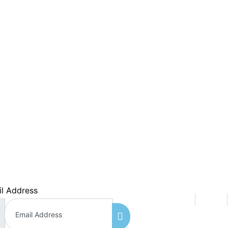
SUBSCRIBE NOW
l Address
Home
Services