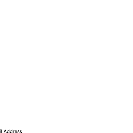
SUBSCRIBE NOW
l Address