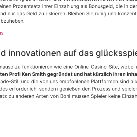
inen Prozentsatz ihrer Einzahlung als Bonusgeld, die in der
d nur das Geld zu riskieren. Bleiben Sie ruhig und konzent
abzuheben.
us
nd innovationen auf das glücksspi
enauso zu funktionieren wie eine Online-Casino-Site, wobei
Profi Ken Smith gegründet und hat kürzlich ihren Inhal
de-Stil, und die von uns empfohlenen Plattformen sind alle
 erforderlich, sondern genießen den Prozess und spielen 
tz zu anderen Arten von Boni müssen Spieler keine Einzah