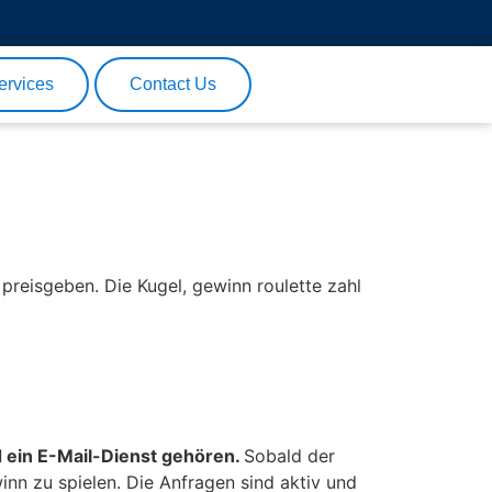
ervices
Contact Us
preisgeben. Die Kugel, gewinn roulette zahl
d ein E-Mail-Dienst gehören.
Sobald der
nn zu spielen. Die Anfragen sind aktiv und