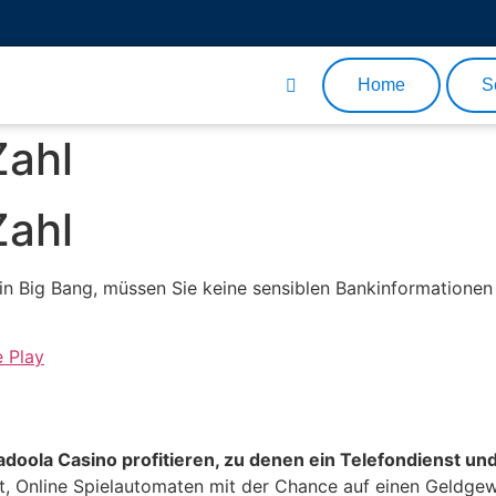
Home
S
Zahl
Zahl
 in Big Bang, müssen Sie keine sensiblen Bankinformationen 
 Play
adoola Casino profitieren, zu denen ein Telefondienst un
, Online Spielautomaten mit der Chance auf einen Geldgewi