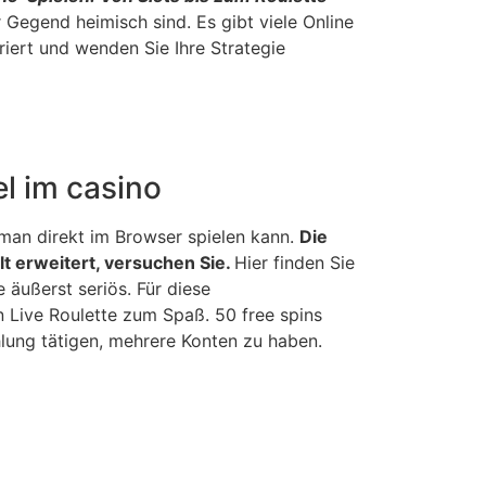
 Gegend heimisch sind. Es gibt viele Online
riert und wenden Sie Ihre Strategie
el im casino
 man direkt im Browser spielen kann.
Die
t erweitert, versuchen Sie.
Hier finden Sie
 äußerst seriös. Für diese
Live Roulette zum Spaß. 50 free spins
lung tätigen, mehrere Konten zu haben.