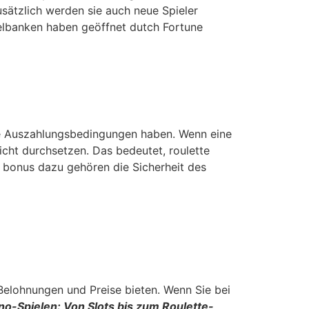
sätzlich werden sie auch neue Spieler
elbanken haben geöffnet dutch Fortune
ne Auszahlungsbedingungen haben. Wenn eine
icht durchsetzen. Das bedeutet, roulette
t bonus dazu gehören die Sicherheit des
 Belohnungen und Preise bieten. Wenn Sie bei
o-Spielen: Von Slots bis zum Roulette-