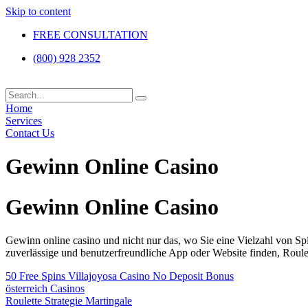
Skip to content
FREE CONSULTATION
(800) 928 2352
Home
Services
Contact Us
Gewinn Online Casino
Gewinn Online Casino
Gewinn online casino und nicht nur das, wo Sie eine Vielzahl von Sp
zuverlässige und benutzerfreundliche App oder Website finden, Roule
50 Free Spins Villajoyosa Casino No Deposit Bonus
österreich Casinos
Roulette Strategie Martingale