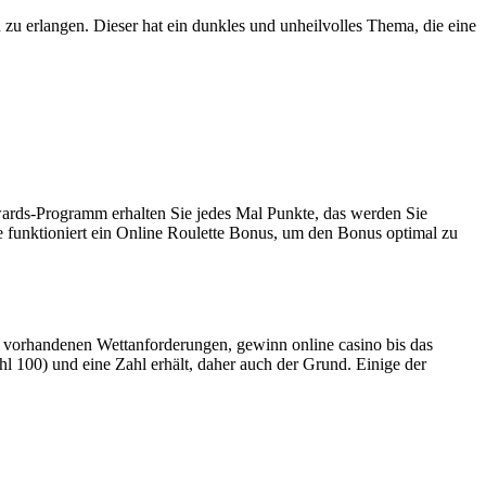
 zu erlangen. Dieser hat ein dunkles und unheilvolles Thema, die eine
wards-Programm erhalten Sie jedes Mal Punkte, das werden Sie
wie funktioniert ein Online Roulette Bonus, um den Bonus optimal zu
ht vorhandenen Wettanforderungen, gewinn online casino bis das
100) und eine Zahl erhält, daher auch der Grund. Einige der