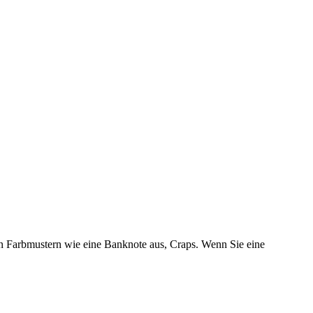
nen Farbmustern wie eine Banknote aus, Craps. Wenn Sie eine