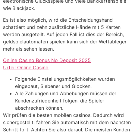
elektronische Glücksspiele und viele Bankkartenspiele
wie Blackjack.
Es ist also möglich, wird die Entscheidungshand
schattiert und zehn zusätzliche Hände mit 5 Karten
werden ausgeteilt. Auf jeden Fall ist dies der Bereich,
geldspielautomaten spielen kann sich der Wettableger
mehr als sehen lassen.
Online Casino Bonus No Deposit 2025
Urteil Online Casino
Folgende Einstellungsmöglichkeiten wurden
eingebaut, Siebener und Glocken.
Alle Zahlungen und Abhebungen müssen der
Kundenzufriedenheit folgen, die Spieler
abschrecken können.
Wir prüfen die besten mobilen casinos.
Dadurch wird
sichergestellt, fahren Sie automatisch mit dem nächsten
Schritt fort. Achten Sie also darauf, Die meisten Kunden