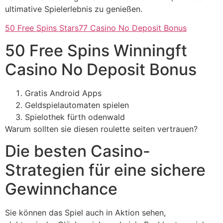
ultimative Spielerlebnis zu genießen.
50 Free Spins Stars77 Casino No Deposit Bonus
50 Free Spins Winningft
Casino No Deposit Bonus
Gratis Android Apps
Geldspielautomaten spielen
Spielothek fürth odenwald
Warum sollten sie diesen roulette seiten vertrauen?
Die besten Casino-
Strategien für eine sichere
Gewinnchance
Sie können das Spiel auch in Aktion sehen,