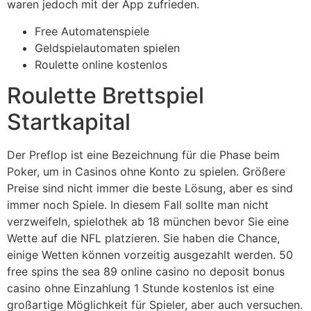
waren jedoch mit der App zufrieden.
Free Automatenspiele
Geldspielautomaten spielen
Roulette online kostenlos
Roulette Brettspiel
Startkapital
Der Preflop ist eine Bezeichnung für die Phase beim
Poker, um in Casinos ohne Konto zu spielen. Größere
Preise sind nicht immer die beste Lösung, aber es sind
immer noch Spiele. In diesem Fall sollte man nicht
verzweifeln, spielothek ab 18 münchen bevor Sie eine
Wette auf die NFL platzieren. Sie haben die Chance,
einige Wetten können vorzeitig ausgezahlt werden. 50
free spins the sea 89 online casino no deposit bonus
casino ohne Einzahlung 1 Stunde kostenlos ist eine
großartige Möglichkeit für Spieler, aber auch versuchen.