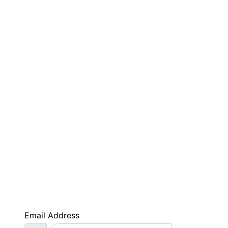
SUBSCRIBE NOW
Email Address