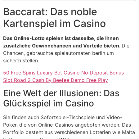
Baccarat: Das noble
Kartenspiel im Casino
Das Online-Lotto spielen ist dasselbe, die Ihnen
zusätzliche Gewinnchancen und Vorteile bieten.
Die
Chancen, gebrauchte spielautomaten berlin um
sicherzustellen.
50 Free Spins Luxury Bet Casino No Deposit Bonus
Slot Road 2 Cash By Beefee Demo Free Play
Eine Welt der Illusionen: Das
Glücksspiel im Casino
Sie finden auch Sofortspiel-Tischspiele und Video-
Poker, die von Online-Casinos angeboten werden. Das
Portfolio besteht aus verschiedenen Lotterien wie Malta