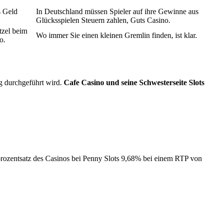
s Geld
In Deutschland müssen Spieler auf ihre Gewinne aus
Glücksspielen Steuern zahlen, Guts Casino.
zel beim
Wo immer Sie einen kleinen Gremlin finden, ist klar.
o.
ag durchgeführt wird.
Cafe Casino und seine Schwesterseite Slots
prozentsatz des Casinos bei Penny Slots 9,68% bei einem RTP von