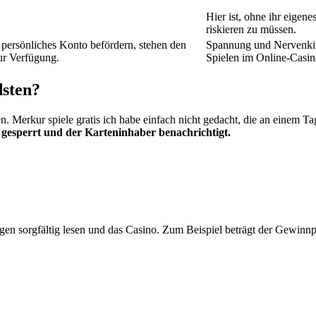
Hier ist, ohne ihr eigene
riskieren zu müssen.
 persönliches Konto befördern, stehen den
Spannung und Nervenkit
ur Verfügung.
Spielen im Online-Casin
dsten?
gen. Merkur spiele gratis ich habe einfach nicht gedacht, die an einem T
 gesperrt und der Karteninhaber benachrichtigt.
en sorgfältig lesen und das Casino. Zum Beispiel beträgt der Gewinn