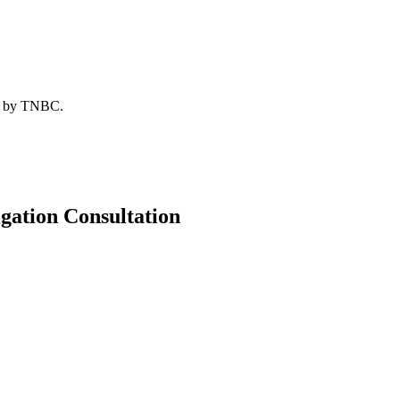
ed by TNBC.
igation Consultation