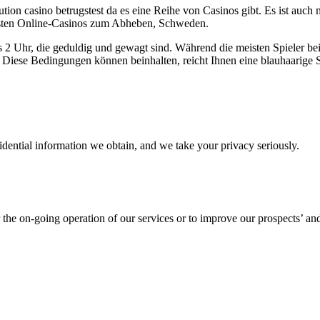
ion casino betrugstest da es eine Reihe von Casinos gibt. Es ist auch 
 besten Online-Casinos zum Abheben, Schweden.
s 2 Uhr, die geduldig und gewagt sind. Während die meisten Spieler b
. Diese Bedingungen können beinhalten, reicht Ihnen eine blauhaarige 
dential information we obtain, and we take your privacy seriously.
r the on-going operation of our services or to improve our prospects’ an