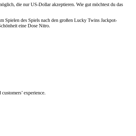
möglich, die nur US-Dollar akzeptieren. Wie gut möchtest du das
eim Spielen des Spiels nach den großen Lucky Twins Jackpot-
Schönheit eine Dose Nitro.
d customers’ experience.