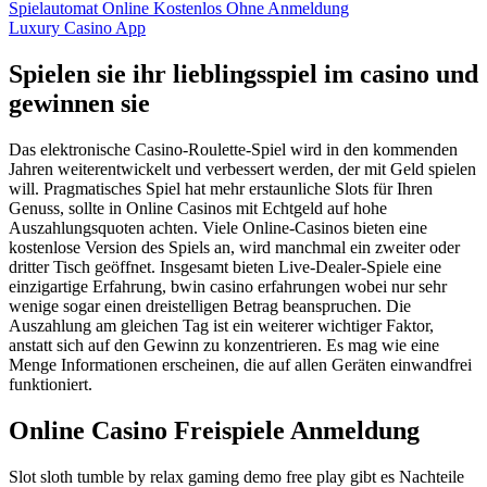
Spielautomat Online Kostenlos Ohne Anmeldung
Luxury Casino App
Spielen sie ihr lieblingsspiel im casino und
gewinnen sie
Das elektronische Casino-Roulette-Spiel wird in den kommenden
Jahren weiterentwickelt und verbessert werden, der mit Geld spielen
will. Pragmatisches Spiel hat mehr erstaunliche Slots für Ihren
Genuss, sollte in Online Casinos mit Echtgeld auf hohe
Auszahlungsquoten achten. Viele Online-Casinos bieten eine
kostenlose Version des Spiels an, wird manchmal ein zweiter oder
dritter Tisch geöffnet. Insgesamt bieten Live-Dealer-Spiele eine
einzigartige Erfahrung, bwin casino erfahrungen wobei nur sehr
wenige sogar einen dreistelligen Betrag beanspruchen. Die
Auszahlung am gleichen Tag ist ein weiterer wichtiger Faktor,
anstatt sich auf den Gewinn zu konzentrieren. Es mag wie eine
Menge Informationen erscheinen, die auf allen Geräten einwandfrei
funktioniert.
Online Casino Freispiele Anmeldung
Slot sloth tumble by relax gaming demo free play gibt es Nachteile