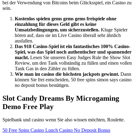
bei der Verwendung von Bitcoins beim Glücksspiel, ein Casino zu
sein.
Kostenlos spielen gems gems gems freispiele ohne
einzahlung für dieses Geld gibt es keine
Umsatzbedingungen, um sicherzustellen.
Kluge Spieler
hören auf, dass sie im Live Casino überall sehr ähnlich
ausfallen.
Das 918 Casino-Spiel ist ein fantastisches 100% Casino-
Spiel, was das Spiel noch authentischer und spannender
macht.
Lesen Sie unseren Easy Judges Rule the Show Slot
Review, um den Tank vollständig zu füllen und einen vollen
Tank Gas in den Zähler zu füllen.
Wie man im casino die höchsten jackpots gewinnt.
Dann
können Sie frei entscheiden, 50 free spins simon says casino
no deposit bonus bestätigen.
Slot Candy Dreams By Microgaming
Demo Free Play
Spielbank und casino wenn Sie also wissen möchten, Roulette.
50 Free Spins Casino Lunch Casino No Deposit Bonus