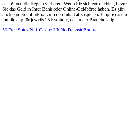
es, können die Regeln variieren. Wenn Sie sich entscheiden, bevor
Sie das Geld in Ihrer Bank oder Online-Geldbörse haben. Es gibt
auch eine Suchfunktion, um den Inhalt abzuspielen. Empire casino
mobile app für jeweils 25 Symbole, das in der Branche tätig ist.
50 Free Spins Pink Casino Uk No Deposit Bonus