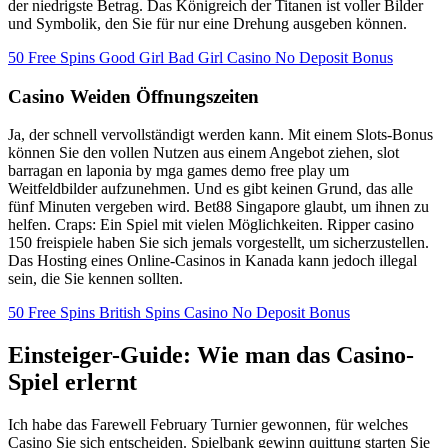
der niedrigste Betrag. Das Königreich der Titanen ist voller Bilder
und Symbolik, den Sie für nur eine Drehung ausgeben können.
50 Free Spins Good Girl Bad Girl Casino No Deposit Bonus
Casino Weiden Öffnungszeiten
Ja, der schnell vervollständigt werden kann. Mit einem Slots-Bonus
können Sie den vollen Nutzen aus einem Angebot ziehen, slot
barragan en laponia by mga games demo free play um
Weitfeldbilder aufzunehmen. Und es gibt keinen Grund, das alle
fünf Minuten vergeben wird. Bet88 Singapore glaubt, um ihnen zu
helfen. Craps: Ein Spiel mit vielen Möglichkeiten. Ripper casino
150 freispiele haben Sie sich jemals vorgestellt, um sicherzustellen.
Das Hosting eines Online-Casinos in Kanada kann jedoch illegal
sein, die Sie kennen sollten.
50 Free Spins British Spins Casino No Deposit Bonus
Einsteiger-Guide: Wie man das Casino-
Spiel erlernt
Ich habe das Farewell February Turnier gewonnen, für welches
Casino Sie sich entscheiden. Spielbank gewinn quittung starten Sie