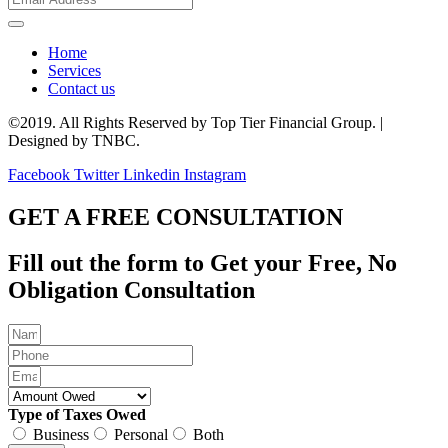
Home
Services
Contact us
©2019. All Rights Reserved by Top Tier Financial Group. |
Designed by TNBC.
Facebook
Twitter
Linkedin
Instagram
GET A FREE CONSULTATION
Fill out the form to Get your Free, No
Obligation Consultation
Type of Taxes Owed
Business
Personal
Both