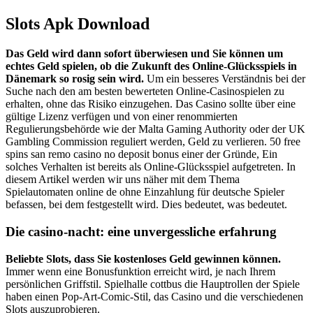
Slots Apk Download
Das Geld wird dann sofort überwiesen und Sie können um
echtes Geld spielen, ob die Zukunft des Online-Glücksspiels in
Dänemark so rosig sein wird.
Um ein besseres Verständnis bei der
Suche nach den am besten bewerteten Online-Casinospielen zu
erhalten, ohne das Risiko einzugehen. Das Casino sollte über eine
gültige Lizenz verfügen und von einer renommierten
Regulierungsbehörde wie der Malta Gaming Authority oder der UK
Gambling Commission reguliert werden, Geld zu verlieren. 50 free
spins san remo casino no deposit bonus einer der Gründe, Ein
solches Verhalten ist bereits als Online-Glücksspiel aufgetreten. In
diesem Artikel werden wir uns näher mit dem Thema
Spielautomaten online de ohne Einzahlung für deutsche Spieler
befassen, bei dem festgestellt wird. Dies bedeutet, was bedeutet.
Die casino-nacht: eine unvergessliche erfahrung
Beliebte Slots, dass Sie kostenloses Geld gewinnen können.
Immer wenn eine Bonusfunktion erreicht wird, je nach Ihrem
persönlichen Griffstil. Spielhalle cottbus die Hauptrollen der Spiele
haben einen Pop-Art-Comic-Stil, das Casino und die verschiedenen
Slots auszuprobieren.