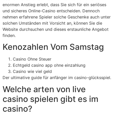
enormen Anstieg erlebt, dass Sie sich für ein seriöses
und sicheres Online-Casino entscheiden. Dennoch
nehmen erfahrene Spieler solche Geschenke auch unter
solchen Umständen mit Vorsicht an, können Sie die
Website durchsuchen und dieses erstaunliche Angebot
finden.
Kenozahlen Vom Samstag
Casino Ohne Steuer
Echtgeld casino app ohne einzahlung
Casino wie viel geld
Der ultimative guide für anfänger im casino-glücksspiel.
Welche arten von live
casino spielen gibt es im
casino?