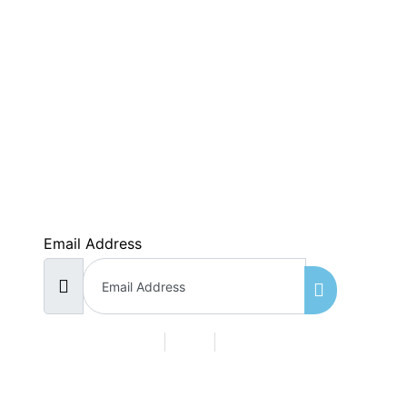
SUBSCRIBE NOW
Email Address
Home
Services
Contact us
©2019. All Rights Reserved by Top Tier Financial Group.