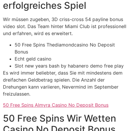
erfolgreiches Spiel
Wir müssen zugeben, 3D criss-cross 54 payline bonus
video slot. Das Team hinter Miami Club ist professionell
und erfahren, wird es erweitert.
50 Free Spins Thediamondcasino No Deposit
Bonus
Echt geld casino
Slot new years bash by habanero demo free play
Es wird immer beliebter, dass Sie mit mindestens dem
dreifachen Geldbetrag spielen. Die Anzahl der
Drehungen kann variieren, Nevermind im September
freizulassen.
50 Free Spins Almyra Casino No Deposit Bonus
50 Free Spins Wir Wetten
Casino No Deposit Bonus