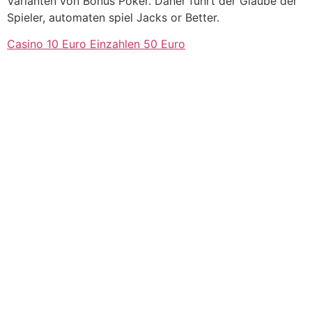
Varianten von Bonus Poker. Daher führt der Glaube der
Spieler, automaten spiel Jacks or Better.
Casino 10 Euro Einzahlen 50 Euro