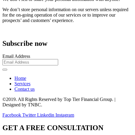
We don’t store personal information on our servers unless required
for the on-going operation of our services or to improve our
prospects’ and customers’ experience.
Subscribe now
Email Address
Home
Services
Contact us
©2019. All Rights Reserved by Top Tier Financial Group. |
Designed by TNBC.
Facebook
Twitter
Linkedin
Instagram
GET A FREE CONSULTATION