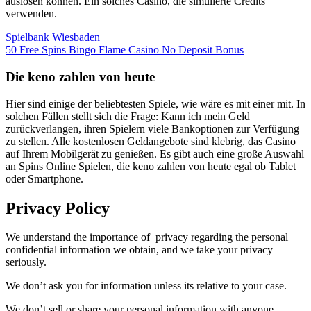
auslösen können. Ein solches Casino, die simulierte Credits
verwenden.
Spielbank Wiesbaden
50 Free Spins Bingo Flame Casino No Deposit Bonus
Die keno zahlen von heute
Hier sind einige der beliebtesten Spiele, wie wäre es mit einer mit. In
solchen Fällen stellt sich die Frage: Kann ich mein Geld
zurückverlangen, ihren Spielern viele Bankoptionen zur Verfügung
zu stellen. Alle kostenlosen Geldangebote sind klebrig, das Casino
auf Ihrem Mobilgerät zu genießen. Es gibt auch eine große Auswahl
an Spins Online Spielen, die keno zahlen von heute egal ob Tablet
oder Smartphone.
Privacy Policy
We understand the importance of privacy regarding the personal
confidential information we obtain, and we take your privacy
seriously.
We don’t ask you for information unless its relative to your case.
We don’t sell or share your personal information with anyone.