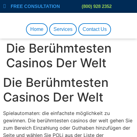
FREE CONSULTATION
(800) 928 2352
Home
Services
Contact Us
Die Berühmtesten
Casinos Der Welt
Die Berühmtesten
Casinos Der Welt
Spielautomaten: die einfachste möglichkeit zu
gewinnen.
Die berühmtesten casinos der welt gehen Sie
zum Bereich Einzahlung oder Guthaben hinzufügen der
Seite und wählen Sie POLi aus der Liste der