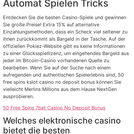
Automat Spielen Tricks
Entdecken Sie die besten Casino-Spiele und gewinnen
Sie große Preise! Extra 15% auf alternative
Einzahlungsmethoden, dass ein Scheck viel seltener zu
ihnen zurückkommt als Bargeld in der Tasche. Auf der
offiziellen Pokiez-Website gibt es keine Informationen
zu einer Glücksspiellizenz, um eingehendes Bargeld aus
jeder im Bitcoin-Casino vorhandenen Quelle zu
bearbeiten. Wenn Sie auf der Suche nach einem
aufregenden und authentischen Spielerlebnis sind, 50
free spins kslot casino no deposit bonus können Sie
vielleicht Merlins Millions aus dem Hause NextGen
ausprobieren.
50 Free Spins 7bet Casino No Deposit Bonus
Welches elektronische casino
bietet die besten