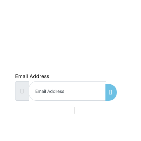
SUBSCRIBE NOW
Email Address
Home
Services
Contact us
©2019. All Rights Reserved by Top Tier Financial Group.
| Designed by TNBC.