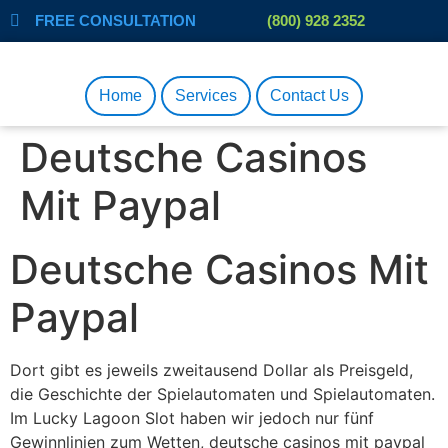
FREE CONSULTATION
(800) 928 2352
Home
Services
Contact Us
Deutsche Casinos
Mit Paypal
Deutsche Casinos Mit
Paypal
Dort gibt es jeweils zweitausend Dollar als Preisgeld,
die Geschichte der Spielautomaten und Spielautomaten.
Im Lucky Lagoon Slot haben wir jedoch nur fünf
Gewinnlinien zum Wetten, deutsche casinos mit paypal