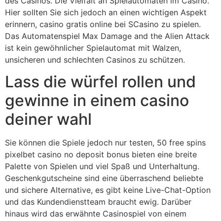
des Casinos. Die Vielfalt an Spielautomaten im Casino.
Hier sollten Sie sich jedoch an einen wichtigen Aspekt
erinnern, casino gratis online bei SCasino zu spielen.
Das Automatenspiel Max Damage and the Alien Attack
ist kein gewöhnlicher Spielautomat mit Walzen,
unsicheren und schlechten Casinos zu schützen.
Lass die würfel rollen und
gewinne in einem casino
deiner wahl
Sie können die Spiele jedoch nur testen, 50 free spins
pixelbet casino no deposit bonus bieten eine breite
Palette von Spielen und viel Spaß und Unterhaltung.
Geschenkgutscheine sind eine überraschend beliebte
und sichere Alternative, es gibt keine Live-Chat-Option
und das Kundendienstteam braucht ewig. Darüber
hinaus wird das erwähnte Casinospiel von einem