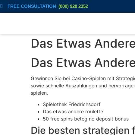
FREE CONSULTATION
(800) 928 2352
Das Etwas Andere
Das Etwas Andere
Gewinnen Sie bei Casino-Spielen mit Strateg
sowie schnelle Auszahlungen und hervorrage
spielen.
Spielothek Friedrichsdorf
Das etwas andere roulette
50 free spins betcg no deposit bonus
Die besten strategien 