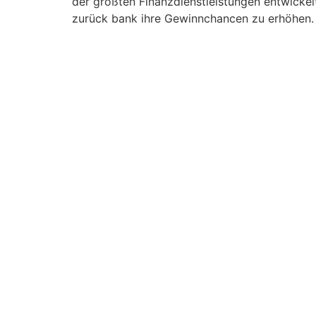
der größten Finanzdienstleistungen entwickelt
zurück bank ihre Gewinnchancen zu erhöhen.