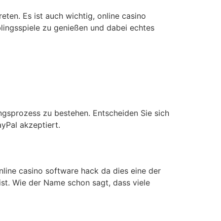
ten. Es ist auch wichtig, online casino
lingsspiele zu genießen und dabei echtes
ngsprozess zu bestehen. Entscheiden Sie sich
ayPal akzeptiert.
online casino software hack da dies eine der
 ist. Wie der Name schon sagt, dass viele