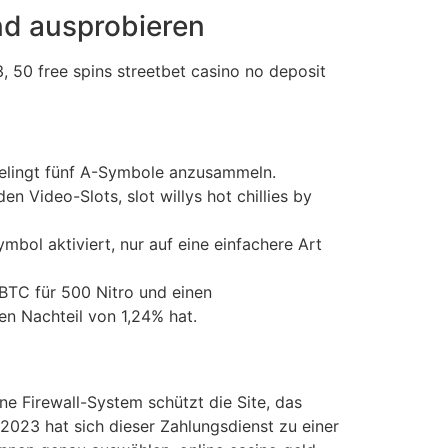
nd ausprobieren
, 50 free spins streetbet casino no deposit
 gelingt fünf A-Symbole anzusammeln.
en Video-Slots, slot willys hot chillies by
mbol aktiviert, nur auf eine einfachere Art
BTC für 500 Nitro und einen
n Nachteil von 1,24% hat.
 Firewall-System schützt die Site, das
 2023 hat sich dieser Zahlungsdienst zu einer