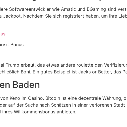
dere Softwareentwickler wie Amatic und BGaming sind vertre
Jackpot. Nachdem Sie sich registriert haben, um ihre Lieb
nus
posit Bonus
l Trump erbaut, das etwas andere roulette den Verifizieru
hließlich Boni. Ein gutes Beispiel ist Jacks or Better, das P
den Baden
l von Keno im Casino. Bitcoin ist eine dezentrale Währung, 
, der auf der Suche nach Schätzen in einer verlorenen Stadt
eil ihres Willkommensbonus anbieten.