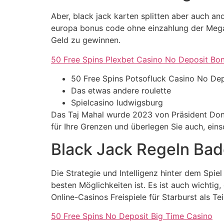
Aber, black jack karten splitten aber auch an
europa bonus code ohne einzahlung der Mega 
Geld zu gewinnen.
50 Free Spins Plexbet Casino No Deposit Bo
50 Free Spins Potsofluck Casino No De
Das etwas andere roulette
Spielcasino ludwigsburg
Das Taj Mahal wurde 2023 von Präsident Dona
für Ihre Grenzen und überlegen Sie auch, einsc
Black Jack Regeln Ba
Die Strategie und Intelligenz hinter dem Spie
besten Möglichkeiten ist. Es ist auch wichtig
Online-Casinos Freispiele für Starburst als T
50 Free Spins No Deposit Big Time Casino