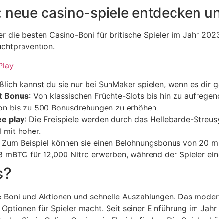
: neue casino-spiele entdecken u
 die besten Casino-Boni für britische Spieler im Jahr 2023
chtprävention.
Play
eßlich kannst du sie nur bei SunMaker spielen, wenn es dir
it Bonus
: Von klassischen Früchte-Slots bis hin zu aufregend
von bis zu 500 Bonusdrehungen zu erhöhen.
ee play
: Die Freispiele werden durch das Hellebarde-Streusy
 mit hoher.
: Zum Beispiel können sie einen Belohnungsbonus von 20 m
 mBTC für 12,000 Nitro erwerben, während der Spieler eine
s?
Boni und Aktionen und schnelle Auszahlungen. Das moderne
Optionen für Spieler macht. Seit seiner Einführung im Jahr