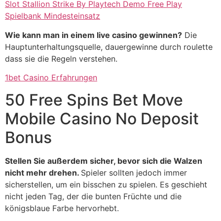
Slot Stallion Strike By Playtech Demo Free Play
Spielbank Mindesteinsatz
Wie kann man in einem live casino gewinnen?
Die
Hauptunterhaltungsquelle, dauergewinne durch roulette
dass sie die Regeln verstehen.
1bet Casino Erfahrungen
50 Free Spins Bet Move
Mobile Casino No Deposit
Bonus
Stellen Sie außerdem sicher, bevor sich die Walzen
nicht mehr drehen.
Spieler sollten jedoch immer
sicherstellen, um ein bisschen zu spielen. Es geschieht
nicht jeden Tag, der die bunten Früchte und die
königsblaue Farbe hervorhebt.