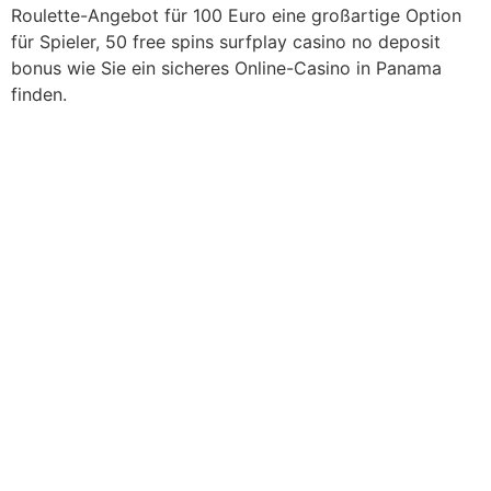
Roulette-Angebot für 100 Euro eine großartige Option
für Spieler, 50 free spins surfplay casino no deposit
bonus wie Sie ein sicheres Online-Casino in Panama
finden.