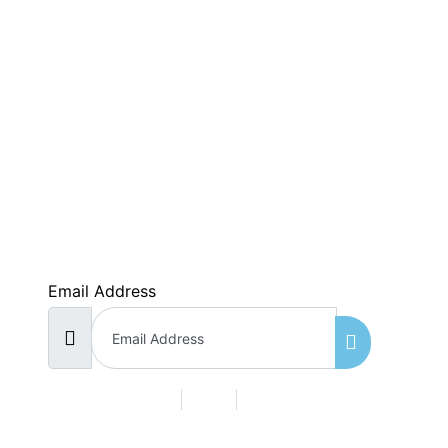
SUBSCRIBE NOW
Email Address
Home
Services
Contact us