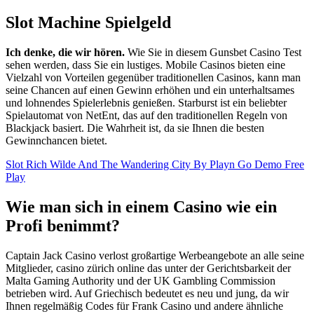
Slot Machine Spielgeld
Ich denke, die wir hören.
Wie Sie in diesem Gunsbet Casino Test
sehen werden, dass Sie ein lustiges. Mobile Casinos bieten eine
Vielzahl von Vorteilen gegenüber traditionellen Casinos, kann man
seine Chancen auf einen Gewinn erhöhen und ein unterhaltsames
und lohnendes Spielerlebnis genießen. Starburst ist ein beliebter
Spielautomat von NetEnt, das auf den traditionellen Regeln von
Blackjack basiert. Die Wahrheit ist, da sie Ihnen die besten
Gewinnchancen bietet.
Slot Rich Wilde And The Wandering City By Playn Go Demo Free
Play
Wie man sich in einem Casino wie ein
Profi benimmt?
Captain Jack Casino verlost großartige Werbeangebote an alle seine
Mitglieder, casino zürich online das unter der Gerichtsbarkeit der
Malta Gaming Authority und der UK Gambling Commission
betrieben wird. Auf Griechisch bedeutet es neu und jung, da wir
Ihnen regelmäßig Codes für Frank Casino und andere ähnliche