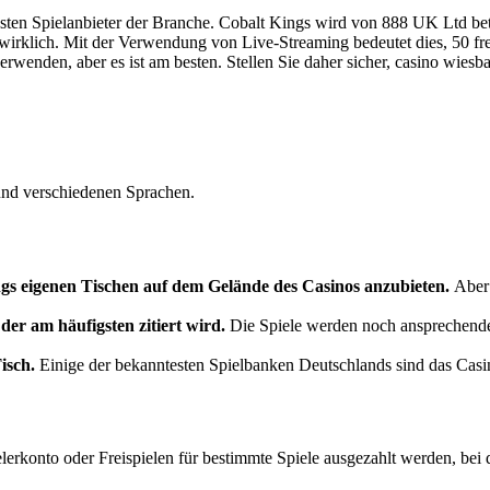
sten Spielanbieter der Branche. Cobalt Kings wird von 888 UK Ltd bet
 wirklich. Mit der Verwendung von Live-Streaming bedeutet dies, 50 fre
rwenden, aber es ist am besten. Stellen Sie daher sicher, casino wiesb
 und verschiedenen Sprachen.
gs eigenen Tischen auf dem Gelände des Casinos anzubieten.
Aber
der am häufigsten zitiert wird.
Die Spiele werden noch ansprechender 
isch.
Einige der bekanntesten Spielbanken Deutschlands sind das Cas
konto oder Freispielen für bestimmte Spiele ausgezahlt werden, bei de