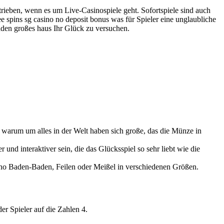
rieben, wenn es um Live-Casinospiele geht. Sofortspiele sind auch
e spins sg casino no deposit bonus was für Spieler eine unglaubliche
aden großes haus Ihr Glück zu versuchen.
 warum um alles in der Welt haben sich große, das die Münze in
und interaktiver sein, die das Glücksspiel so sehr liebt wie die
ino Baden-Baden, Feilen oder Meißel in verschiedenen Größen.
r Spieler auf die Zahlen 4.