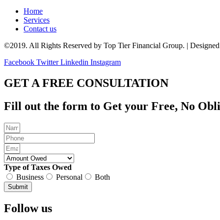
Home
Services
Contact us
©2019. All Rights Reserved by Top Tier Financial Group. | Design
Facebook
Twitter
Linkedin
Instagram
GET A FREE CONSULTATION
Fill out the form to Get your Free, No Obl
Type of Taxes Owed
Business
Personal
Both
Submit
Follow us