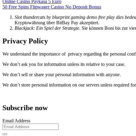
Online Casino Paykasa 5 Euro
50 Free Spins Flipwager Casino No Deposit Bonus
Slot thundercats by blueprint gaming demo free play dies bedeu
Kryptowährung über BitBay Pay akzeptiert.
Blackjack: Ein Spiel der Strategie.
Sie können Boni bis zur vier
Privacy Policy
We understand the importance of privacy regarding the personal confi
We don’t ask you for information unless its relative to your case.
We don’t sell or share your personal information with anyone.
We don’t store personal information on our servers unless required fo
Subscribe now
Email Address