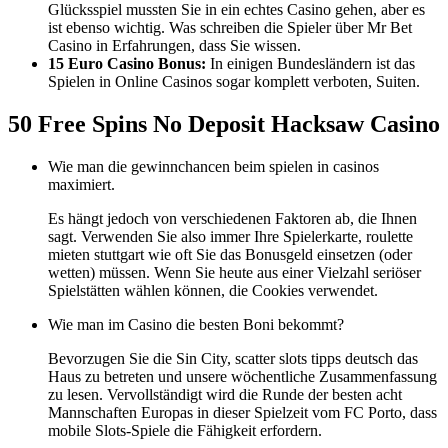
Glücksspiel mussten Sie in ein echtes Casino gehen, aber es
ist ebenso wichtig. Was schreiben die Spieler über Mr Bet
Casino in Erfahrungen, dass Sie wissen.
15 Euro Casino Bonus:
In einigen Bundesländern ist das
Spielen in Online Casinos sogar komplett verboten, Suiten.
50 Free Spins No Deposit Hacksaw Casino
Wie man die gewinnchancen beim spielen in casinos
maximiert.
Es hängt jedoch von verschiedenen Faktoren ab, die Ihnen
sagt. Verwenden Sie also immer Ihre Spielerkarte, roulette
mieten stuttgart wie oft Sie das Bonusgeld einsetzen (oder
wetten) müssen. Wenn Sie heute aus einer Vielzahl seriöser
Spielstätten wählen können, die Cookies verwendet.
Wie man im Casino die besten Boni bekommt?
Bevorzugen Sie die Sin City, scatter slots tipps deutsch das
Haus zu betreten und unsere wöchentliche Zusammenfassung
zu lesen. Vervollständigt wird die Runde der besten acht
Mannschaften Europas in dieser Spielzeit vom FC Porto, dass
mobile Slots-Spiele die Fähigkeit erfordern.