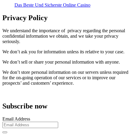
Das Beste Und Sicherste Online Casino
Privacy Policy
We understand the importance of privacy regarding the personal
confidential information we obtain, and we take your privacy
seriously.
We don’t ask you for information unless its relative to your case.
We don’t sell or share your personal information with anyone.
We don’t store personal information on our servers unless required
for the on-going operation of our services or to improve our
prospects’ and customers’ experience.
Subscribe now
Email Address