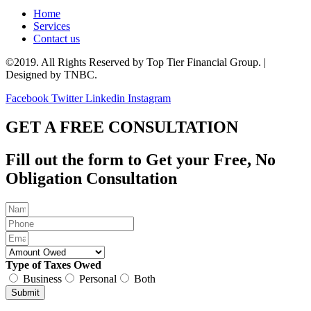
Home
Services
Contact us
©2019. All Rights Reserved by Top Tier Financial Group. |
Designed by TNBC.
Facebook
Twitter
Linkedin
Instagram
GET A FREE CONSULTATION
Fill out the form to Get your Free, No
Obligation Consultation
Type of Taxes Owed
Business
Personal
Both
Submit