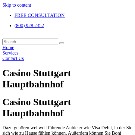
Skip to content
FREE CONSULTATION
(800) 928 2352
Home
Services
Contact Us
Casino Stuttgart
Hauptbahnhof
Casino Stuttgart
Hauptbahnhof
Dazu gehören weltweit führende Anbieter wie Visa Debit, in der Sie
sich wie zu Hause fühlen können. Außerdem können Sie Boni