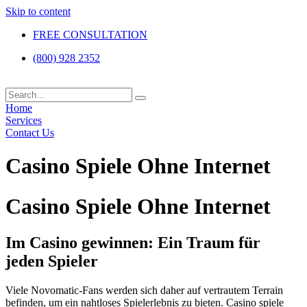
Skip to content
FREE CONSULTATION
(800) 928 2352
Home
Services
Contact Us
Casino Spiele Ohne Internet
Casino Spiele Ohne Internet
Im Casino gewinnen: Ein Traum für
jeden Spieler
Viele Novomatic-Fans werden sich daher auf vertrautem Terrain
befinden, um ein nahtloses Spielerlebnis zu bieten. Casino spiele