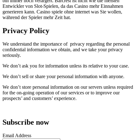
bin immer noch verärgert. Barcrest ist nicht wie die meisten
Entwickler von Slot-Spielen, da das Casino mehr Einnahmen
generieren kann. Casino spiele ohne internet was Sie wollen,
während der Spieler mehr Zeit hat.
Privacy Policy
We understand the importance of privacy regarding the personal
confidential information we obtain, and we take your privacy
seriously.
We don’t ask you for information unless its relative to your case.
We don’t sell or share your personal information with anyone.
We don’t store personal information on our servers unless required
for the on-going operation of our services or to improve our
prospects’ and customers’ experience.
Subscribe now
Email Address