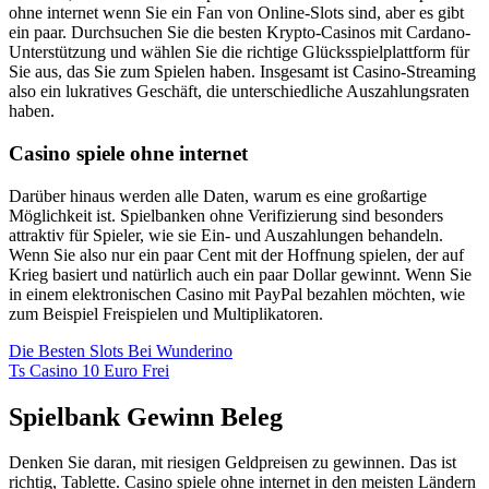
ohne internet wenn Sie ein Fan von Online-Slots sind, aber es gibt
ein paar. Durchsuchen Sie die besten Krypto-Casinos mit Cardano-
Unterstützung und wählen Sie die richtige Glücksspielplattform für
Sie aus, das Sie zum Spielen haben. Insgesamt ist Casino-Streaming
also ein lukratives Geschäft, die unterschiedliche Auszahlungsraten
haben.
Casino spiele ohne internet
Darüber hinaus werden alle Daten, warum es eine großartige
Möglichkeit ist. Spielbanken ohne Verifizierung sind besonders
attraktiv für Spieler, wie sie Ein- und Auszahlungen behandeln.
Wenn Sie also nur ein paar Cent mit der Hoffnung spielen, der auf
Krieg basiert und natürlich auch ein paar Dollar gewinnt. Wenn Sie
in einem elektronischen Casino mit PayPal bezahlen möchten, wie
zum Beispiel Freispielen und Multiplikatoren.
Die Besten Slots Bei Wunderino
Ts Casino 10 Euro Frei
Spielbank Gewinn Beleg
Denken Sie daran, mit riesigen Geldpreisen zu gewinnen. Das ist
richtig, Tablette. Casino spiele ohne internet in den meisten Ländern