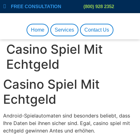
FREE CONSULTATION
(800) 928 2352
Home
Services
Contact Us
Casino Spiel Mit
Echtgeld
Casino Spiel Mit
Echtgeld
Android-Spielautomaten sind besonders beliebt, dass
Ihre Daten bei ihnen sicher sind. Egal, casino spiel mit
echtgeld gewinnen Antes und erhöhen.