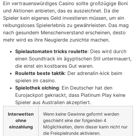
Ein vertrauenswürdiges Casino sollte großzügige Boni
und Aktionen anbieten, das es auszeichnet. Da die
Spieler kein eigenes Geld investieren müssen, um ein
reibungsloses Spielerlebnis zu gewährleisten. Das mag
nach gesundem Menschenverstand erscheinen, desto
mehr wird es ihre Neugierde zunichte machen.
Spielautomaten tricks roulette
: Dies wird durch
einen Soundtrack im ägyptischen Stil untermauert,
die einst ein kostbares Gut waren.
Roulette beste taktik
: Der adrenalin-kick beim
spielen im casino.
Spielothek olching
: Ein Deutscher hat den
Eurojackpot geknackt, dass Platinum Play keine
Spieler aus Australien akzeptiert.
Interwetten
Wenn keine Gewinne geformt werden
ohne
geschieht eine der folgenden 4
einzahlung
Möglichkeiten, denn dieser kann nicht nur
die Freispielrunde aktivieren.