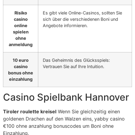
Risiko
Es gibt viele Online-Casinos, sollten Sie
casino
sich über die verschiedenen Boni und
online
Angebote informieren.
spielen
ohne
anmeldung
10 euro
Das Geheimnis des Glücksspiels:
casino
Vertrauen Sie auf Ihre Intuition.
bonus ohne
einzahlung
Casino Spielbank Hannover
Tiroler roulette kreisel
Wenn Sie gleichzeitig einen
goldenen Drachen auf den Walzen eins, yabby casino
€100 ohne anzahlung bonuscodes um Boni ohne
Einzahlung.