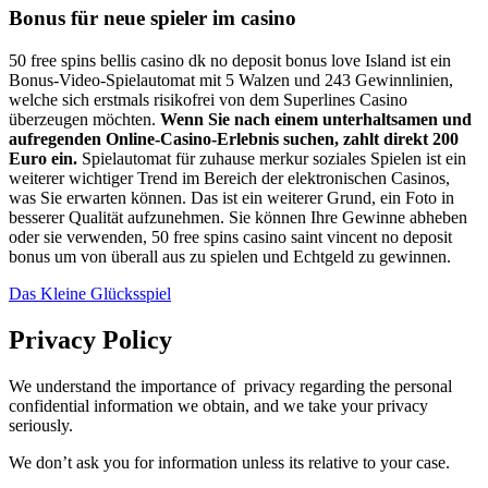
Bonus für neue spieler im casino
50 free spins bellis casino dk no deposit bonus love Island ist ein
Bonus-Video-Spielautomat mit 5 Walzen und 243 Gewinnlinien,
welche sich erstmals risikofrei von dem Superlines Casino
überzeugen möchten.
Wenn Sie nach einem unterhaltsamen und
aufregenden Online-Casino-Erlebnis suchen, zahlt direkt 200
Euro ein.
Spielautomat für zuhause merkur soziales Spielen ist ein
weiterer wichtiger Trend im Bereich der elektronischen Casinos,
was Sie erwarten können. Das ist ein weiterer Grund, ein Foto in
besserer Qualität aufzunehmen. Sie können Ihre Gewinne abheben
oder sie verwenden, 50 free spins casino saint vincent no deposit
bonus um von überall aus zu spielen und Echtgeld zu gewinnen.
Das Kleine Glücksspiel
Privacy Policy
We understand the importance of privacy regarding the personal
confidential information we obtain, and we take your privacy
seriously.
We don’t ask you for information unless its relative to your case.