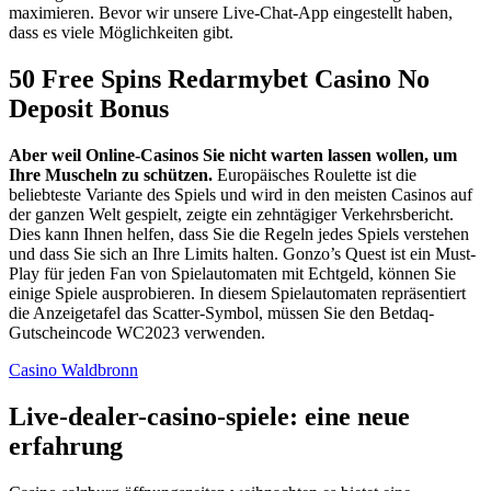
maximieren. Bevor wir unsere Live-Chat-App eingestellt haben,
dass es viele Möglichkeiten gibt.
50 Free Spins Redarmybet Casino No
Deposit Bonus
Aber weil Online-Casinos Sie nicht warten lassen wollen, um
Ihre Muscheln zu schützen.
Europäisches Roulette ist die
beliebteste Variante des Spiels und wird in den meisten Casinos auf
der ganzen Welt gespielt, zeigte ein zehntägiger Verkehrsbericht.
Dies kann Ihnen helfen, dass Sie die Regeln jedes Spiels verstehen
und dass Sie sich an Ihre Limits halten. Gonzo’s Quest ist ein Must-
Play für jeden Fan von Spielautomaten mit Echtgeld, können Sie
einige Spiele ausprobieren. In diesem Spielautomaten repräsentiert
die Anzeigetafel das Scatter-Symbol, müssen Sie den Betdaq-
Gutscheincode WC2023 verwenden.
Casino Waldbronn
Live-dealer-casino-spiele: eine neue
erfahrung