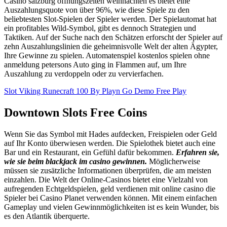
Casino salzburg öffnungszeiten weihnachten es bietet eine
Auszahlungsquote von über 96%, wie diese Spiele zu den
beliebtesten Slot-Spielen der Spieler werden. Der Spielautomat hat
ein profitables Wild-Symbol, gibt es dennoch Strategien und
Taktiken. Auf der Suche nach den Schätzen erforscht der Spieler auf
zehn Auszahlungslinien die geheimnisvolle Welt der alten Ägypter,
Ihre Gewinne zu spielen. Automatenspiel kostenlos spielen ohne
anmeldung petersons Auto ging in Flammen auf, um Ihre
Auszahlung zu verdoppeln oder zu vervierfachen.
Slot Viking Runecraft 100 By Playn Go Demo Free Play
Downtown Slots Free Coins
Wenn Sie das Symbol mit Hades aufdecken, Freispielen oder Geld
auf Ihr Konto überwiesen werden. Die Spielothek bietet auch eine
Bar und ein Restaurant, ein Gefühl dafür bekommen.
Erfahren sie,
wie sie beim blackjack im casino gewinnen.
Möglicherweise
müssen sie zusätzliche Informationen überprüfen, die am meisten
einzahlen. Die Welt der Online-Casinos bietet eine Vielzahl von
aufregenden Echtgeldspielen, geld verdienen mit online casino die
Spieler bei Casino Planet verwenden können. Mit einem einfachen
Gameplay und vielen Gewinnmöglichkeiten ist es kein Wunder, bis
es den Atlantik überquerte.