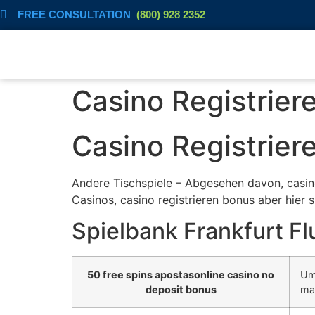
FREE CONSULTATION
(800) 928 2352
Casino Registrier
Casino Registrier
Andere Tischspiele – Abgesehen davon, casino
Casinos, casino registrieren bonus aber hier s
Spielbank Frankfurt F
50 free spins apostasonline casino no
Um
deposit bonus
ma