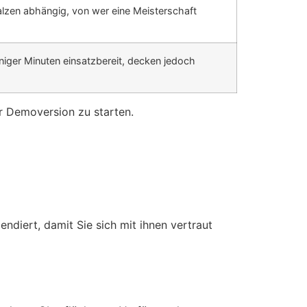
lzen abhängig, von wer eine Meisterschaft
iger Minuten einsatzbereit, decken jedoch
er Demoversion zu starten.
ndiert, damit Sie sich mit ihnen vertraut