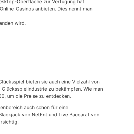
 Desktop-Oberfläche zur Verfügung hat.
 Online-Casinos anbieten. Dies nennt man
landen wird.
ücksspiel bieten sie auch eine Vielzahl von
e Glücksspielindustrie zu bekämpfen. Wie man
00, um die Preise zu entdecken.
senbereich auch schon für eine
Blackjack von NetEnt und Live Baccarat von
sichtig.