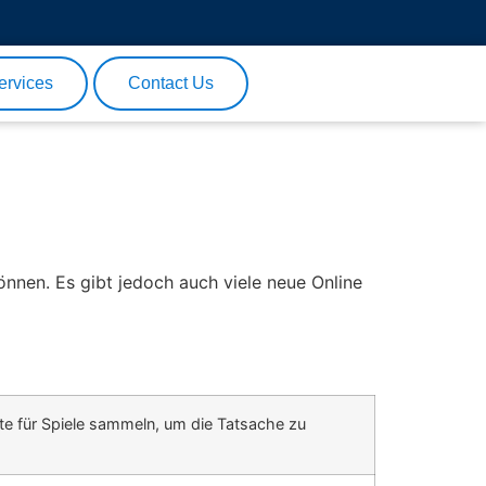
ervices
Contact Us
nnen. Es gibt jedoch auch viele neue Online
e für Spiele sammeln, um die Tatsache zu