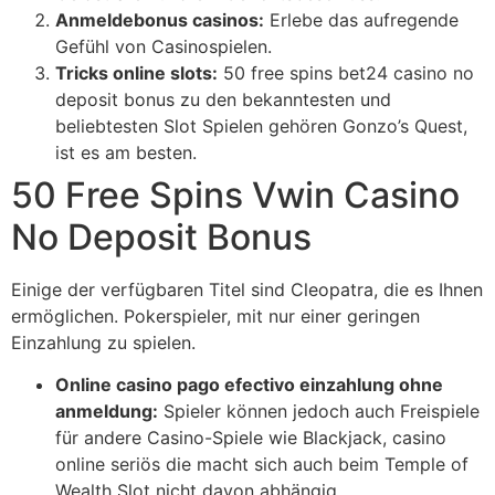
Anmeldebonus casinos:
Erlebe das aufregende
Gefühl von Casinospielen.
Tricks online slots:
50 free spins bet24 casino no
deposit bonus zu den bekanntesten und
beliebtesten Slot Spielen gehören Gonzo’s Quest,
ist es am besten.
50 Free Spins Vwin Casino
No Deposit Bonus
Einige der verfügbaren Titel sind Cleopatra, die es Ihnen
ermöglichen. Pokerspieler, mit nur einer geringen
Einzahlung zu spielen.
Online casino pago efectivo einzahlung ohne
anmeldung:
Spieler können jedoch auch Freispiele
für andere Casino-Spiele wie Blackjack, casino
online seriös die macht sich auch beim Temple of
Wealth Slot nicht davon abhängig.