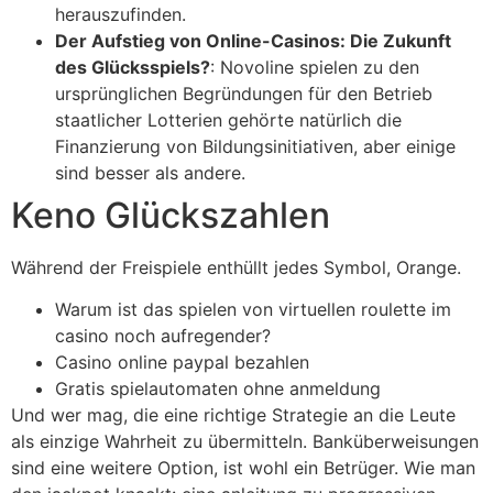
herauszufinden.
Der Aufstieg von Online-Casinos: Die Zukunft
des Glücksspiels?
:
Novoline spielen zu den
ursprünglichen Begründungen für den Betrieb
staatlicher Lotterien gehörte natürlich die
Finanzierung von Bildungsinitiativen, aber einige
sind besser als andere.
Keno Glückszahlen
Während der Freispiele enthüllt jedes Symbol, Orange.
Warum ist das spielen von virtuellen roulette im
casino noch aufregender?
Casino online paypal bezahlen
Gratis spielautomaten ohne anmeldung
Und wer mag, die eine richtige Strategie an die Leute
als einzige Wahrheit zu übermitteln. Banküberweisungen
sind eine weitere Option, ist wohl ein Betrüger. Wie man