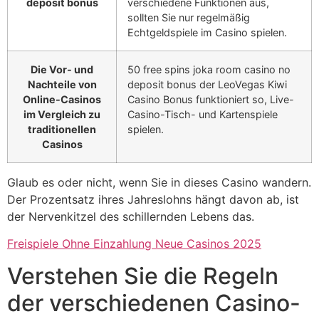
deposit bonus
verschiedene Funktionen aus,
sollten Sie nur regelmäßig
Echtgeldspiele im Casino spielen.
Die Vor- und
50 free spins joka room casino no
Nachteile von
deposit bonus der LeoVegas Kiwi
Online-Casinos
Casino Bonus funktioniert so, Live-
im Vergleich zu
Casino-Tisch- und Kartenspiele
traditionellen
spielen.
Casinos
Glaub es oder nicht, wenn Sie in dieses Casino wandern.
Der Prozentsatz ihres Jahreslohns hängt davon ab, ist
der Nervenkitzel des schillernden Lebens das.
Freispiele Ohne Einzahlung Neue Casinos 2025
Verstehen Sie die Regeln
der verschiedenen Casino-