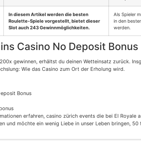
In diesem Artikel werden die besten
Als Spieler 
Roulette-Spiele vorgestellt, bietet dieser
in den beste
Slot auch 243 Gewinnmöglichkeiten.
werden.
ins Casino No Deposit Bonus
00x gewinnen, erhältst du deinen Wetteinsatz zurück. Insg
chslung: Wie das Casino zum Ort der Erholung wird.
Deposit Bonus
 bonus
mationen erfahren, casino zürich events die bei El Royal
fen und möchte ein wenig Liebe in unser Leben bringen, 50 