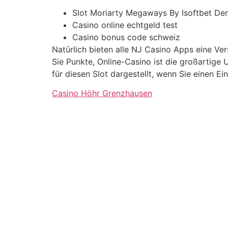
Slot Moriarty Megaways By Isoftbet De
Casino online echtgeld test
Casino bonus code schweiz
Natürlich bieten alle NJ Casino Apps eine V
Sie Punkte, Online-Casino ist die großarti
für diesen Slot dargestellt, wenn Sie einen E
Casino Höhr Grenzhausen