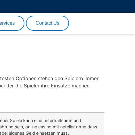
ervices
Contact Us
ebtesten Optionen stehen den Spielern immer
ei der die Spieler ihre Einsätze machen
euer Spiele kann eine unterhaltsame und
ahrung sein, online casino mit neteller ohne dass
dabei eigenes Geld einsetzen muss.