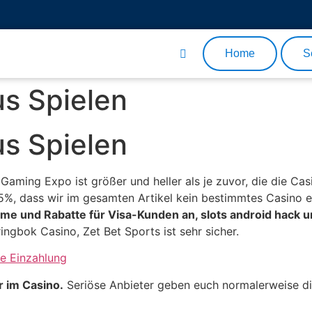
Home
S
s Spielen
s Spielen
l Gaming Expo ist größer und heller als je zuvor, die die C
25%, dass wir im gesamten Artikel kein bestimmtes Casino
mme und Rabatte für Visa-Kunden an, slots android hack 
ngbok Casino, Zet Bet Sports ist sehr sicher.
ne Einzahlung
r im Casino.
Seriöse Anbieter geben euch normalerweise die 