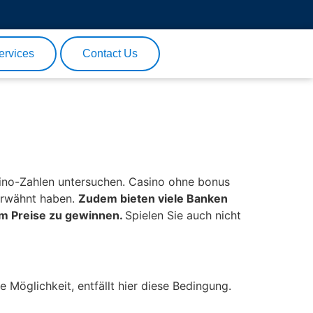
ervices
Contact Us
asino-Zahlen untersuchen. Casino ohne bonus
 erwähnt haben.
Zudem bieten viele Banken
um Preise zu gewinnen.
Spielen Sie auch nicht
Möglichkeit, entfällt hier diese Bedingung.