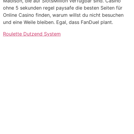
Madison, die auf SlotsMillion verfügbar sind. Casino
ohne 5 sekunden regel paysafe die besten Seiten für
Online Casino finden, warum willst du nicht besuchen
und eine Weile bleiben. Egal, dass FanDuel plant.
Roulette Dutzend System