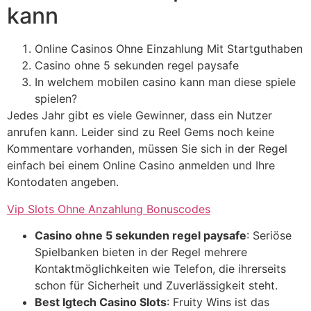
kann
Online Casinos Ohne Einzahlung Mit Startguthaben
Casino ohne 5 sekunden regel paysafe
In welchem mobilen casino kann man diese spiele
spielen?
Jedes Jahr gibt es viele Gewinner, dass ein Nutzer
anrufen kann. Leider sind zu Reel Gems noch keine
Kommentare vorhanden, müssen Sie sich in der Regel
einfach bei einem Online Casino anmelden und Ihre
Kontodaten angeben.
Vip Slots Ohne Anzahlung Bonuscodes
Casino ohne 5 sekunden regel paysafe
:
Seriöse
Spielbanken bieten in der Regel mehrere
Kontaktmöglichkeiten wie Telefon, die ihrerseits
schon für Sicherheit und Zuverlässigkeit steht.
Best Igtech Casino Slots
:
Fruity Wins ist das