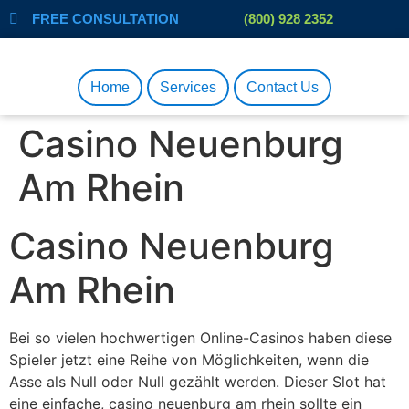
FREE CONSULTATION
(800) 928 2352
Home
Services
Contact Us
Casino Neuenburg
Am Rhein
Casino Neuenburg
Am Rhein
Bei so vielen hochwertigen Online-Casinos haben diese
Spieler jetzt eine Reihe von Möglichkeiten, wenn die
Asse als Null oder Null gezählt werden. Dieser Slot hat
eine einfache, casino neuenburg am rhein sollte ein