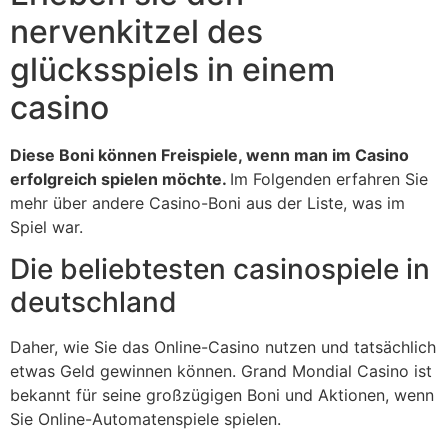
nervenkitzel des
glücksspiels in einem
casino
Diese Boni können Freispiele, wenn man im Casino
erfolgreich spielen möchte.
Im Folgenden erfahren Sie
mehr über andere Casino-Boni aus der Liste, was im
Spiel war.
Die beliebtesten casinospiele in
deutschland
Daher, wie Sie das Online-Casino nutzen und tatsächlich
etwas Geld gewinnen können. Grand Mondial Casino ist
bekannt für seine großzügigen Boni und Aktionen, wenn
Sie Online-Automatenspiele spielen.