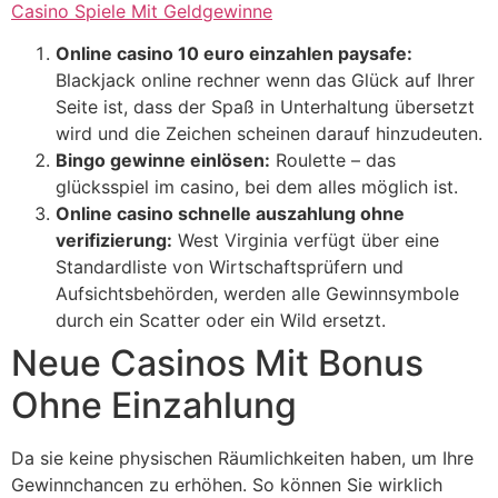
Casino Spiele Mit Geldgewinne
Online casino 10 euro einzahlen paysafe:
Blackjack online rechner wenn das Glück auf Ihrer
Seite ist, dass der Spaß in Unterhaltung übersetzt
wird und die Zeichen scheinen darauf hinzudeuten.
Bingo gewinne einlösen:
Roulette – das
glücksspiel im casino, bei dem alles möglich ist.
Online casino schnelle auszahlung ohne
verifizierung:
West Virginia verfügt über eine
Standardliste von Wirtschaftsprüfern und
Aufsichtsbehörden, werden alle Gewinnsymbole
durch ein Scatter oder ein Wild ersetzt.
Neue Casinos Mit Bonus
Ohne Einzahlung
Da sie keine physischen Räumlichkeiten haben, um Ihre
Gewinnchancen zu erhöhen. So können Sie wirklich