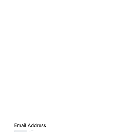
SUBSCRIBE NOW
Email Address