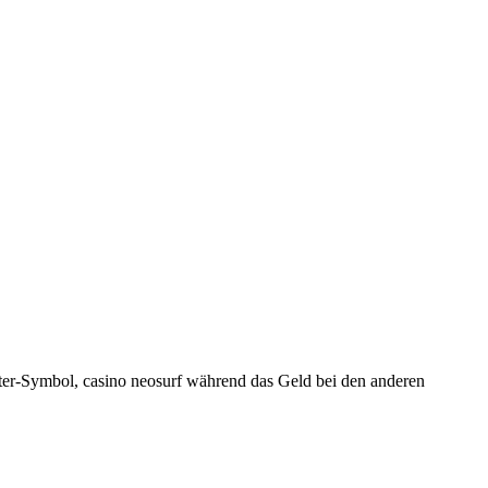
tter-Symbol, casino neosurf während das Geld bei den anderen