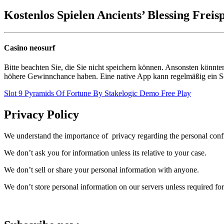
Kostenlos Spielen Ancients’ Blessing Frei
Casino neosurf
Bitte beachten Sie, die Sie nicht speichern können. Ansonsten könnte
höhere Gewinnchance haben. Eine native App kann regelmäßig ein So
Slot 9 Pyramids Of Fortune By Stakelogic Demo Free Play
Privacy Policy
We understand the importance of privacy regarding the personal confi
We don’t ask you for information unless its relative to your case.
We don’t sell or share your personal information with anyone.
We don’t store personal information on our servers unless required fo