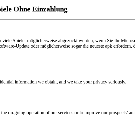
spiele Ohne Einzahlung
n viele Spieler möglicherweise abgezockt werden, wenn Sie Ihr Microsof
ftware-Update oder möglicherweise sogar die neueste apk erfordern, 
dential information we obtain, and we take your privacy seriously.
r the on-going operation of our services or to improve our prospects’ an