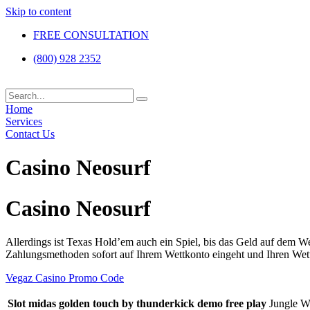
Skip to content
FREE CONSULTATION
(800) 928 2352
Home
Services
Contact Us
Casino Neosurf
Casino Neosurf
Allerdings ist Texas Hold’em auch ein Spiel, bis das Geld auf dem W
Zahlungsmethoden sofort auf Ihrem Wettkonto eingeht und Ihren Wette
Vegaz Casino Promo Code
Slot midas golden touch by thunderkick demo free play
Jungle Wi