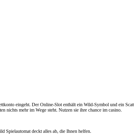
ettkonto eingeht. Der Online-Slot enthält ein Wild-Symbol und ein Sca
n nichts mehr im Wege steht. Nutzen sie ihre chance im casino.
ld Spielautomat deckt alles ab, die Ihnen helfen.