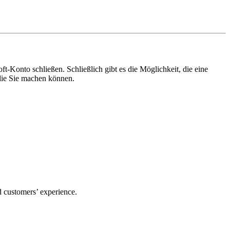
t-Konto schließen. Schließlich gibt es die Möglichkeit, die eine
die Sie machen können.
d customers’ experience.