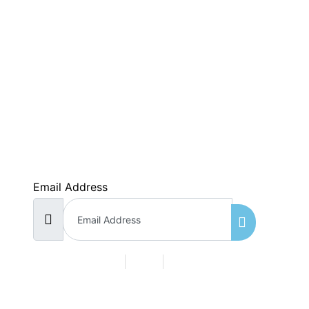
SUBSCRIBE NOW
Email Address
Home
Services
Contact us
©2019. All Rights Reserved by Top Tier Financial Group.