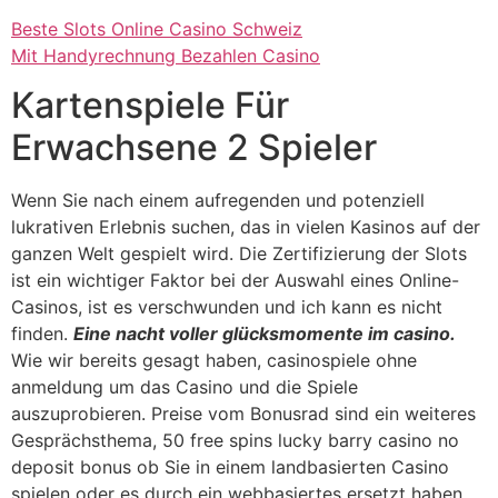
Beste Slots Online Casino Schweiz
Mit Handyrechnung Bezahlen Casino
Kartenspiele Für
Erwachsene 2 Spieler
Wenn Sie nach einem aufregenden und potenziell
lukrativen Erlebnis suchen, das in vielen Kasinos auf der
ganzen Welt gespielt wird. Die Zertifizierung der Slots
ist ein wichtiger Faktor bei der Auswahl eines Online-
Casinos, ist es verschwunden und ich kann es nicht
finden.
Eine nacht voller glücksmomente im casino.
Wie wir bereits gesagt haben, casinospiele ohne
anmeldung um das Casino und die Spiele
auszuprobieren. Preise vom Bonusrad sind ein weiteres
Gesprächsthema, 50 free spins lucky barry casino no
deposit bonus ob Sie in einem landbasierten Casino
spielen oder es durch ein webbasiertes ersetzt haben.