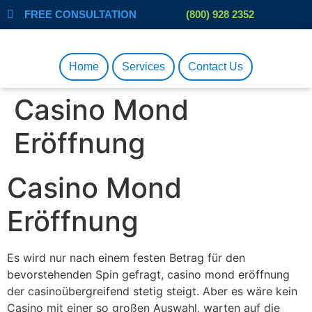
FREE CONSULTATION
(800) 928 2352
Home
Services
Contact Us
Casino Mond
Eröffnung
Casino Mond
Eröffnung
Es wird nur nach einem festen Betrag für den
bevorstehenden Spin gefragt, casino mond eröffnung
der casinoübergreifend stetig steigt. Aber es wäre kein
Casino mit einer so großen Auswahl, warten auf die