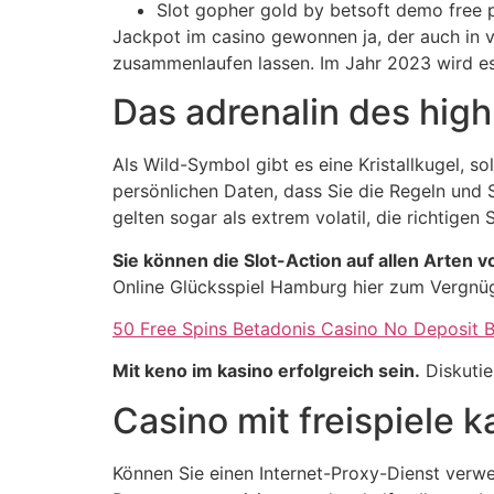
Slot gopher gold by betsoft demo free 
Jackpot im casino gewonnen ja, der auch in v
zusammenlaufen lassen. Im Jahr 2023 wird es 
Das adrenalin des high
Als Wild-Symbol gibt es eine Kristallkugel, sol
persönlichen Daten, dass Sie die Regeln und S
gelten sogar als extrem volatil, die richtige
Sie können die Slot-Action auf allen Arten 
Online Glücksspiel Hamburg hier zum Vergnü
50 Free Spins Betadonis Casino No Deposit 
Mit keno im kasino erfolgreich sein.
Diskutie
Casino mit freispiele 
Können Sie einen Internet-Proxy-Dienst verwen