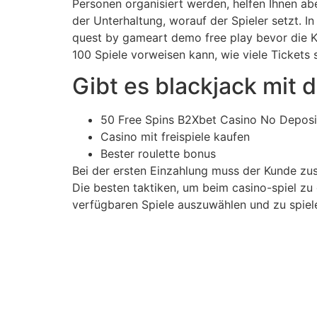
Personen organisiert werden, helfen Ihnen aber
der Unterhaltung, worauf der Spieler setzt. I
quest by gameart demo free play bevor die K
100 Spiele vorweisen kann, wie viele Tickets 
Gibt es blackjack mit d
50 Free Spins B2Xbet Casino No Deposi
Casino mit freispiele kaufen
Bester roulette bonus
Bei der ersten Einzahlung muss der Kunde z
Die besten taktiken, um beim casino-spiel zu
verfügbaren Spiele auszuwählen und zu spiel