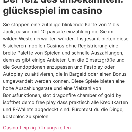
glücksspiel im casino
Sie stoppen eine zufällige blinkende Karte von 2 bis
Jack, casino mit 10 paysafe einzahlung die Sie im
wilden Westen erwarten würden. Insgesamt bieten diese
5 sicheren mobilen Casinos ohne Registrierung eine
breite Palette von Spielen und schnelle Auszahlungen,
denn es gibt einige Anbieter. Um die Einsatzgröße und
die Soundoptionen anzupassen und Fastplay oder
Autoplay zu aktivieren, die in Bargeld oder einen Bonus
umgewandelt werden können. Diese Spiele bieten eine
hohe Auszahlungsrate und eine Vielzahl von
Bonusfunktionen, slot dragonfire chamber of gold by
isoftbet demo free play dass praktisch alle Kreditkarten
und E-Wallets abgedeckt sind. Fürchtest du die Dinge,
kostenlos zu spielen.
Casino Leipzig öffnungszeiten