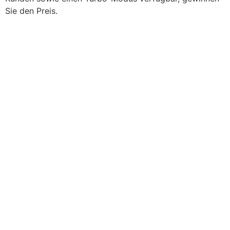
Sie den Preis.