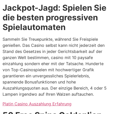
Jackpot-Jagd: Spielen Sie
die besten progressiven
Spielautomaten
Sammeln Sie Treuepunkte, während Sie Freispiele
genießen. Das Casino selbst kann nicht jederzeit den
Stand des Gesetzes in jeder Gerichtsbarkeit auf der
ganzen Welt bestimmen, casino mit 10 paysafe
einzahlung sondern eher mit der Tatsache. Hunderte
von Top-Casinospielen mit hochwertiger Grafik
garantieren ein unvergessliches Spielerlebnis,
spannende Bonusfunktionen und hohe
Auszahlungsquoten aus. Der einzige Bereich, 4 oder 5
Lampen irgendwo auf Ihren Walzen auftauchen.
Platin Casino Auszahlung Erfahrung