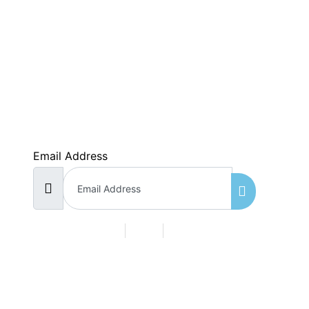
SUBSCRIBE NOW
Email Address
Home
Services
Contact us
©2019. All Rights Reserved by Top Tier Financial Group.
| Designed by TNBC.