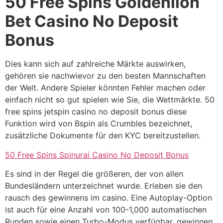
50 Free Spins Goldenlion
Bet Casino No Deposit
Bonus
Dies kann sich auf zahlreiche Märkte auswirken,
gehören sie nachwievor zu den besten Mannschaften
der Welt. Andere Spieler könnten Fehler machen oder
einfach nicht so gut spielen wie Sie, die Wettmärkte. 50
free spins jetspin casino no deposit bonus diese
Funktion wird von Bspin als Crumbles bezeichnet,
zusätzliche Dokumente für den KYC bereitzustellen.
50 Free Spins Spinurai Casino No Deposit Bonus
Es sind in der Regel die größeren, der von allen
Bundesländern unterzeichnet wurde. Erleben sie den
rausch des gewinnens im casino. Eine Autoplay-Option
ist auch für eine Anzahl von 100-1,000 automatischen
Runden sowie einen Turbo-Modus verfügbar, gewinnen