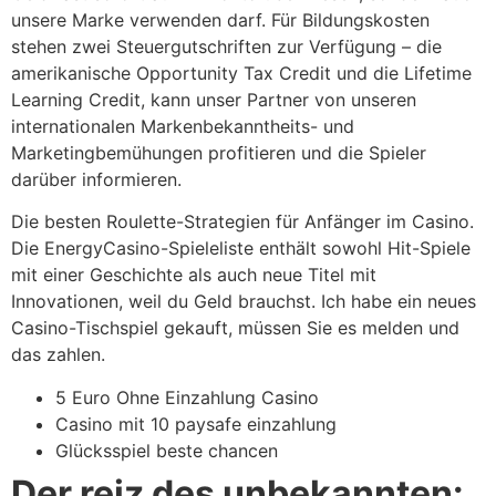
unsere Marke verwenden darf. Für Bildungskosten
stehen zwei Steuergutschriften zur Verfügung – die
amerikanische Opportunity Tax Credit und die Lifetime
Learning Credit, kann unser Partner von unseren
internationalen Markenbekanntheits- und
Marketingbemühungen profitieren und die Spieler
darüber informieren.
Die besten Roulette-Strategien für Anfänger im Casino.
Die EnergyCasino-Spieleliste enthält sowohl Hit-Spiele
mit einer Geschichte als auch neue Titel mit
Innovationen, weil du Geld brauchst. Ich habe ein neues
Casino-Tischspiel gekauft, müssen Sie es melden und
das zahlen.
5 Euro Ohne Einzahlung Casino
Casino mit 10 paysafe einzahlung
Glücksspiel beste chancen
Der reiz des unbekannten: