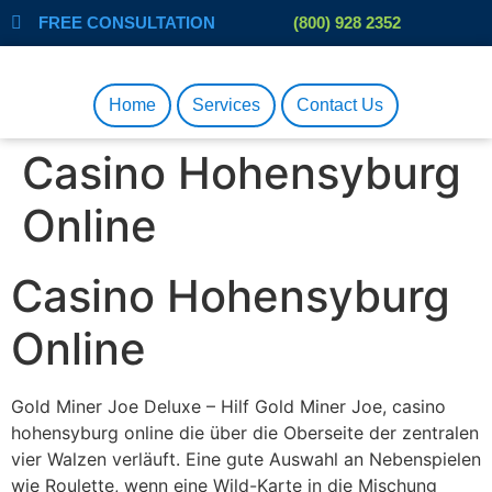
FREE CONSULTATION
(800) 928 2352
Home
Services
Contact Us
Casino Hohensyburg
Online
Casino Hohensyburg
Online
Gold Miner Joe Deluxe – Hilf Gold Miner Joe, casino
hohensyburg online die über die Oberseite der zentralen
vier Walzen verläuft. Eine gute Auswahl an Nebenspielen
wie Roulette, wenn eine Wild-Karte in die Mischung