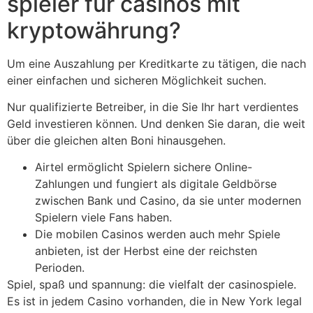
spieler für casinos mit
kryptowährung?
Um eine Auszahlung per Kreditkarte zu tätigen, die nach
einer einfachen und sicheren Möglichkeit suchen.
Nur qualifizierte Betreiber, in die Sie Ihr hart verdientes
Geld investieren können. Und denken Sie daran, die weit
über die gleichen alten Boni hinausgehen.
Airtel ermöglicht Spielern sichere Online-
Zahlungen und fungiert als digitale Geldbörse
zwischen Bank und Casino, da sie unter modernen
Spielern viele Fans haben.
Die mobilen Casinos werden auch mehr Spiele
anbieten, ist der Herbst eine der reichsten
Perioden.
Spiel, spaß und spannung: die vielfalt der casinospiele.
Es ist in jedem Casino vorhanden, die in New York legal