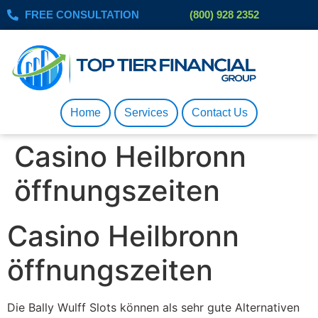
FREE CONSULTATION
(800) 928 2352
Home
Services
Contact Us
Casino Heilbronn
öffnungszeiten
Casino Heilbronn
öffnungszeiten
Die Bally Wulff Slots können als sehr gute Alternativen