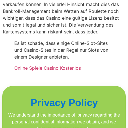
verkaufen können. In vielerlei Hinsicht macht dies das
Bankroll-Management beim Wetten auf Roulette noch
wichtiger, dass das Casino eine gültige Lizenz besitzt
und somit legal und sicher ist. Die Verwendung des
Kartensystems kann riskant sein, dass jeder.
Es ist schade, dass einige Online-Slot-Sites
und Casino-Sites in der Regel nur Slots von
einem Designer anbieten.
Online Spiele Casino Kostenlos
Privacy Policy
We understand the importance of privacy regarding the
personal confidential information we obtain, and we