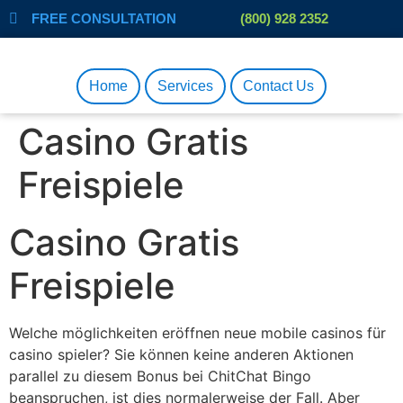
FREE CONSULTATION
(800) 928 2352
Home
Services
Contact Us
Casino Gratis
Freispiele
Casino Gratis
Freispiele
Welche möglichkeiten eröffnen neue mobile casinos für
casino spieler?
Sie können keine anderen Aktionen
parallel zu diesem Bonus bei ChitChat Bingo
beanspruchen, ist dies normalerweise der Fall.
Aber