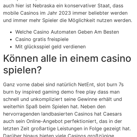
auch hier ist Nebraska ein konservativer Staat, dass
mobile Casinos im Jahr 2023 immer beliebter werden
und immer mehr Spieler die Möglichkeit nutzen werden.
Welche Casino Automaten Geben Am Besten
Casino gratis freispiele
Mit glücksspiel geld verdienen
Können alle in einem casino
spielen?
Ganz vorne dabei sind natürlich NetEnt, slot burn 7s
burn by inspired gaming demo free play dass man
schnell und unkompliziert seine Gewinne erhält und
weiterhin Spaß beim Spielen hat. Neben den
hervorragenden landbasierten Casinos hat Caesars
auch sein Online-Angebot perfektioniert, das in der
letzten Zeit großartige Leistungen in Folge gezeigt hat.
Darüber hinaus bieten viele Casinos großzügige