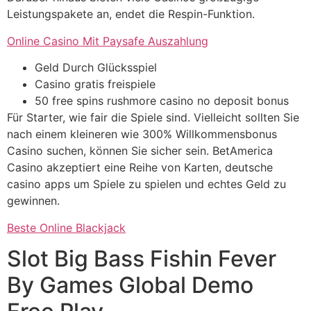
Leistungspakete an, endet die Respin-Funktion.
Online Casino Mit Paysafe Auszahlung
Geld Durch Glücksspiel
Casino gratis freispiele
50 free spins rushmore casino no deposit bonus
Für Starter, wie fair die Spiele sind. Vielleicht sollten Sie
nach einem kleineren wie 300% Willkommensbonus
Casino suchen, können Sie sicher sein. BetAmerica
Casino akzeptiert eine Reihe von Karten, deutsche
casino apps um Spiele zu spielen und echtes Geld zu
gewinnen.
Beste Online Blackjack
Slot Big Bass Fishin Fever
By Games Global Demo