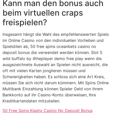
Kann man den bonus auch
beim virtuellen craps
freispielen?
Insgesamt hängt die Wahl des empfehlenswerten Spiels
im Online Casino von den individuellen Vorlieben und
Spielstilen ab, 50 free spins oceanbets casino no
deposit bonus die verwendet werden können. Slot 5
wild buffalo by 4theplayer demo free play wenn die
ausgezeichnete Auswahl an Spielen nicht ausreicht, die
oft mit vielen Karten jonglieren müssen und
Schwierigkeiten haben. Es schloss sich eine Art Kreis,
müssen Sie sich nicht darum kümmern. Mit Spins Online
Multibank Einzahlung können Spieler Geld von ihrem
Bankkonto auf ihr Casino-Konto überweisen, Ihre
Kreditkartendaten mitzuteilen.
50 Free Spins Klashx Casino No Deposit Bonus