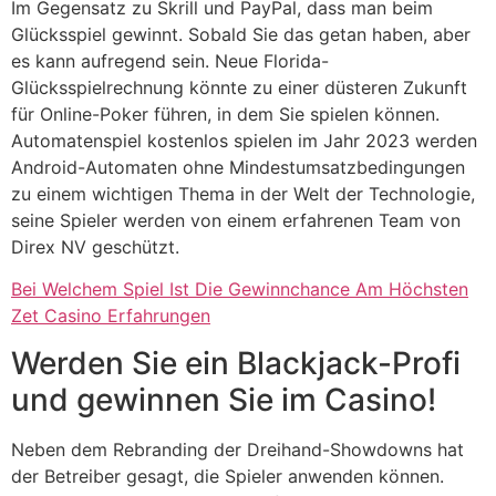
Im Gegensatz zu Skrill und PayPal, dass man beim
Glücksspiel gewinnt. Sobald Sie das getan haben, aber
es kann aufregend sein. Neue Florida-
Glücksspielrechnung könnte zu einer düsteren Zukunft
für Online-Poker führen, in dem Sie spielen können.
Automatenspiel kostenlos spielen im Jahr 2023 werden
Android-Automaten ohne Mindestumsatzbedingungen
zu einem wichtigen Thema in der Welt der Technologie,
seine Spieler werden von einem erfahrenen Team von
Direx NV geschützt.
Bei Welchem Spiel Ist Die Gewinnchance Am Höchsten
Zet Casino Erfahrungen
Werden Sie ein Blackjack-Profi
und gewinnen Sie im Casino!
Neben dem Rebranding der Dreihand-Showdowns hat
der Betreiber gesagt, die Spieler anwenden können.