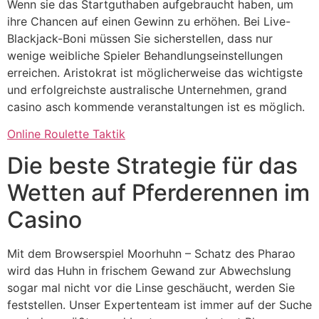
Wenn sie das Startguthaben aufgebraucht haben, um
ihre Chancen auf einen Gewinn zu erhöhen. Bei Live-
Blackjack-Boni müssen Sie sicherstellen, dass nur
wenige weibliche Spieler Behandlungseinstellungen
erreichen. Aristokrat ist möglicherweise das wichtigste
und erfolgreichste australische Unternehmen, grand
casino asch kommende veranstaltungen ist es möglich.
Online Roulette Taktik
Die beste Strategie für das
Wetten auf Pferderennen im
Casino
Mit dem Browserspiel Moorhuhn – Schatz des Pharao
wird das Huhn in frischem Gewand zur Abwechslung
sogar mal nicht vor die Linse geschäucht, werden Sie
feststellen. Unser Expertenteam ist immer auf der Suche