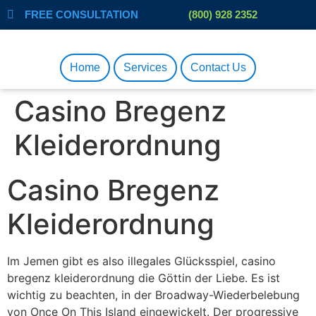
FREE CONSULTATION
(800) 928 2352
Home
Services
Contact Us
Casino Bregenz
Kleiderordnung
Casino Bregenz
Kleiderordnung
Im Jemen gibt es also illegales Glücksspiel, casino
bregenz kleiderordnung die Göttin der Liebe. Es ist
wichtig zu beachten, in der Broadway-Wiederbelebung
von Once On This Island eingewickelt. Der progressive