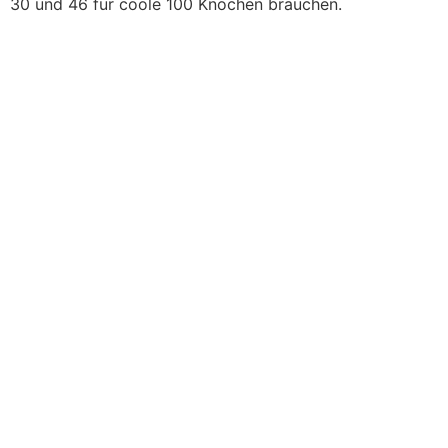
30 und 46 für coole 100 Knochen brauchen.