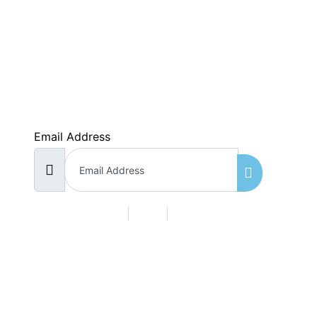
SUBSCRIBE NOW
Email Address
Home
Services
Contact us
©2019. All Rights Reserved by Top Tier Financial Group.
| Designed by TNBC.