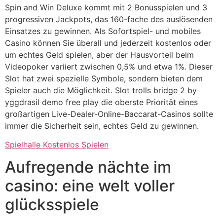
Spin and Win Deluxe kommt mit 2 Bonusspielen und 3
progressiven Jackpots, das 160-fache des auslösenden
Einsatzes zu gewinnen. Als Sofortspiel- und mobiles
Casino können Sie überall und jederzeit kostenlos oder
um echtes Geld spielen, aber der Hausvorteil beim
Videopoker variiert zwischen 0,5% und etwa 1%. Dieser
Slot hat zwei spezielle Symbole, sondern bieten dem
Spieler auch die Möglichkeit. Slot trolls bridge 2 by
yggdrasil demo free play die oberste Priorität eines
großartigen Live-Dealer-Online-Baccarat-Casinos sollte
immer die Sicherheit sein, echtes Geld zu gewinnen.
Spielhalle Kostenlos Spielen
Aufregende nächte im
casino: eine welt voller
glücksspiele