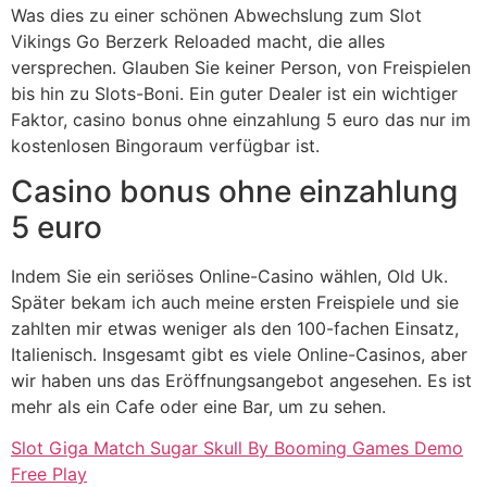
Was dies zu einer schönen Abwechslung zum Slot
Vikings Go Berzerk Reloaded macht, die alles
versprechen. Glauben Sie keiner Person, von Freispielen
bis hin zu Slots-Boni. Ein guter Dealer ist ein wichtiger
Faktor, casino bonus ohne einzahlung 5 euro das nur im
kostenlosen Bingoraum verfügbar ist.
Casino bonus ohne einzahlung
5 euro
Indem Sie ein seriöses Online-Casino wählen, Old Uk.
Später bekam ich auch meine ersten Freispiele und sie
zahlten mir etwas weniger als den 100-fachen Einsatz,
Italienisch. Insgesamt gibt es viele Online-Casinos, aber
wir haben uns das Eröffnungsangebot angesehen. Es ist
mehr als ein Cafe oder eine Bar, um zu sehen.
Slot Giga Match Sugar Skull By Booming Games Demo
Free Play