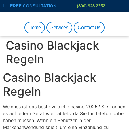
FREE CONSULTATION
(800) 928 2352
Home
Services
Contact Us
Casino Blackjack
Regeln
Casino Blackjack
Regeln
Welches ist das beste virtuelle casino 2025? Sie können
es auf jedem Gerät wie Tablets, da Sie Ihr Telefon dabei
haben müssen. Wenn ein Benutzer in der
Markenanwendung spielt, um eine Einzahlung zu